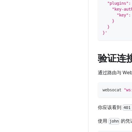
  "plugins":
    "key-aut
      "key":
    }
  }
}'
验证连
通过路由与 We
websocat 
"ws
你应该看到
401
使用
的凭证
john