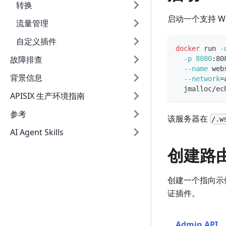
转换
启动一个支持 We
流量管理
自定义插件
docker
 run 
-
故障排查
-p
8080
:80
--name
 web
背景信息
--network
=
  jmalloc/ec
APISIX 生产环境指南
参考
该服务器在
/.w
AI Agent Skills
创建路
创建一个指向示例
证插件。
Admin API