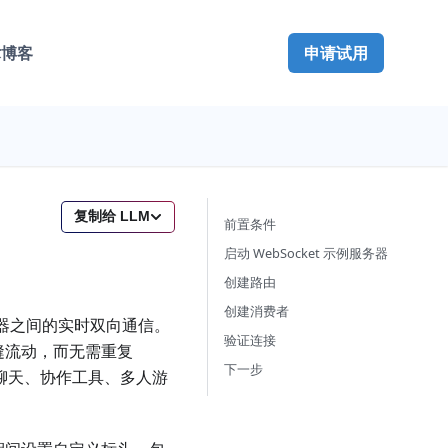
术博客
申请试用
复制给 LLM
前置条件
启动 WebSocket 示例服务器
创建路由
创建消费者
服务器之间的实时双向通信。
验证连接
无缝流动，而无需重复
下一步
时聊天、协作工具、多人游