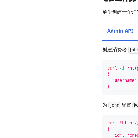
至少创建一个消
Admin API
创建消费者
joh
curl
-i
"htt
{
  "username"
}'
为
配置
john
k
curl
"http:/
{
  "id": "cre