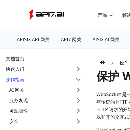
产品
解
API7
APISIX API 网关
API7 网关
AISIX AI 网关
文档首页
操作
快速入门
保护 W
操作指南
AI 网关
WebSocke
服务发现
与传统的 HTT
HTTP 请求
可观测性
戏和其他交互式
安全