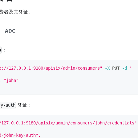
费者及其凭证。
ADC
：
n
p://127.0.0.1:9180/apisix/admin/consumers"
-X
 PUT 
-d
'
: "john"
凭证：
ey-auth
/127.0.0.1:9180/apisix/admin/consumers/john/credentials"
d-john-key-auth",