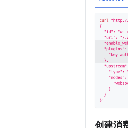
curl
"http:/
{
  "id": "ws-
  "uri": "/.
  "enable_we
  "plugins":
    "key-aut
  },
  "upstream"
    "type": 
    "nodes":
      "webso
    }
  }
}'
创建消