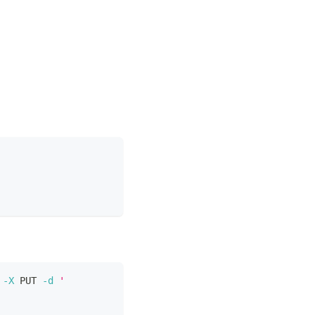
-X
 PUT 
-d
'