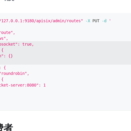
/127.0.0.1:9180/apisix/admin/routes"
-X
 PUT 
-d
'
route",
ws",
bsocket": true,
 {
h": {}
: {
"roundrobin",
 {
cket-server:8080": 1
费者