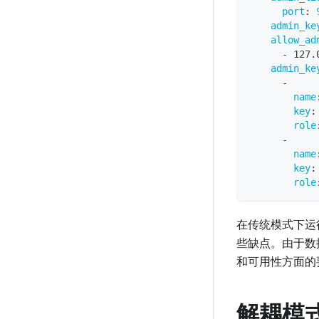
port
:
admin_ke
allow_ad
-
 127.
admin_ke
-
name
key
:
role
-
name
key
:
role
在传统模式下运行
些缺点。由于数
和可用性方面的
解耦模