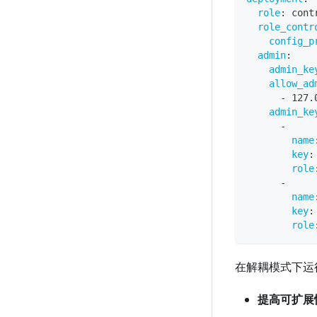
role
:
 cont
role_contr
config_p
admin
:
admin_ke
allow_ad
-
 127.
admin_ke
-
name
key
:
role
-
name
key
:
role
在解耦模式下运行
提高可扩展