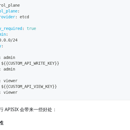
rol_plane
ol_plane
:
rovider
:
 etcd
y_required
:
true
min
:
0.0.0/24
y
:
:
 admin
 $
{
{
CUSTOM_API_WRITE_KEY
}
}
:
 admin
:
 viewer
 $
{
{
CUSTOM_API_VIEW_KEY
}
}
:
 viewer
 APISIX 会带来一些好处：
性