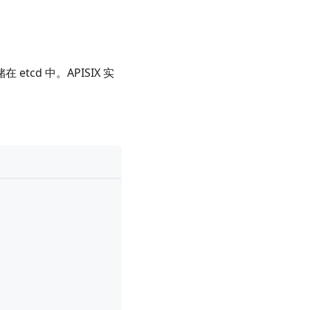
tcd 中。APISIX 实