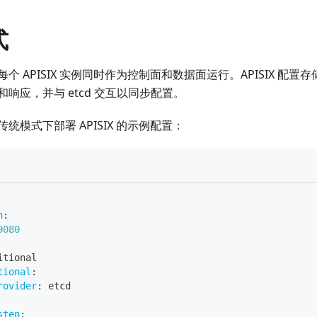
式
 APISIX 实例同时作为控制面和数据面运行。APISIX 配置存储在 e
响应，并与 etcd 交互以同步配置。
统模式下部署 APISIX 的示例配置：
n
:
9080
itional
tional
:
rovider
:
 etcd
sten
: