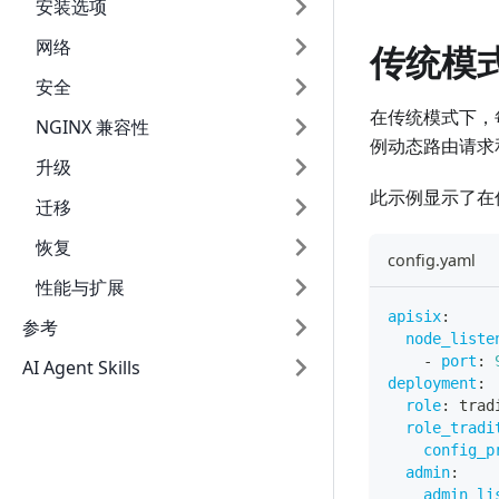
安装选项
网络
传统模
安全
在传统模式下，每个
NGINX 兼容性
例动态路由请求和
升级
此示例显示了在传
迁移
恢复
config.yaml
性能与扩展
apisix
:
参考
node_liste
-
port
:
AI Agent Skills
deployment
:
role
:
 trad
role_tradi
config_p
admin
:
admin_li