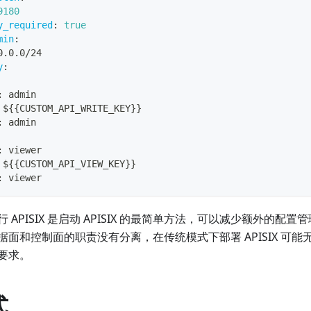
9180
y_required
:
true
min
:
0.0.0/24
y
:
:
 admin
 $
{
{
CUSTOM_API_WRITE_KEY
}
}
:
 admin
:
 viewer
 $
{
{
CUSTOM_API_VIEW_KEY
}
}
:
 viewer
 APISIX 是启动 APISIX 的最简单方法，可以减少额外的配
据面和控制面的职责没有分离，在传统模式下部署 APISIX 可
要求。
式