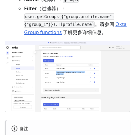
Filter
（过滤器）：
user.getGroups({"group.profile.name":
。请参阅
Okta
{"group_1"}}).![profile.name]
Group functions
了解更多详细信息。
备注