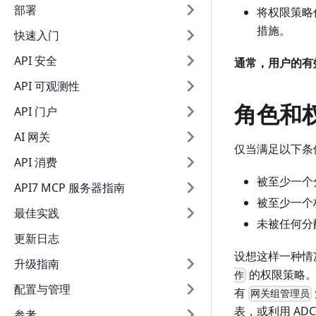
部署
将权限策略
措施。
快速入门
API 安全
通常，用户的有
API 可观测性
角色和
API 门户
AI 网关
仅当满足以下条
API 消费
被至少一个
API7 MCP 服务器指南
被至少一个
最佳实践
未被任何分
更新日志
设想这样一种情
升级指南
的权限策略。
作
配置与管理
有
网关组管理员
表，或利用 ADC 和
参考