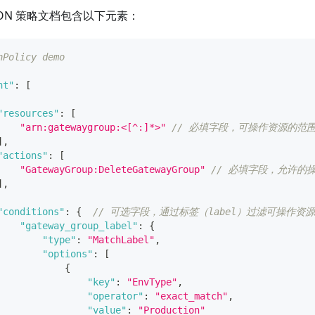
ON 策略文档包含以下元素：
nPolicy demo
nt"
:
[
"resources"
:
[
"arn:gatewaygroup:<[^:]*>"
// 必填字段，可操作资源的范
]
,
"actions"
:
[
"GatewayGroup:DeleteGatewayGroup"
// 必填字段，允许
]
,
"conditions"
:
{
// 可选字段，通过标签（label）过滤可操作资源。在
"gateway_group_label"
:
{
"type"
:
"MatchLabel"
,
"options"
:
[
{
"key"
:
"EnvType"
,
"operator"
:
"exact_match"
,
"value"
:
"Production"