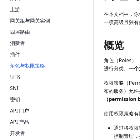
上游
在本文档中，你将了
网关组与网关实例
一项高级且独有
四层路由
概览
消费者
插件
角色（Role
角色与权限策略
进行分类。
一个
证书
权限策略（Perm
SNI
布的服务）允许
（permissio
密钥
API 门户
使用权限策略有
API 产品
通过将权限
开发者
控制管理，