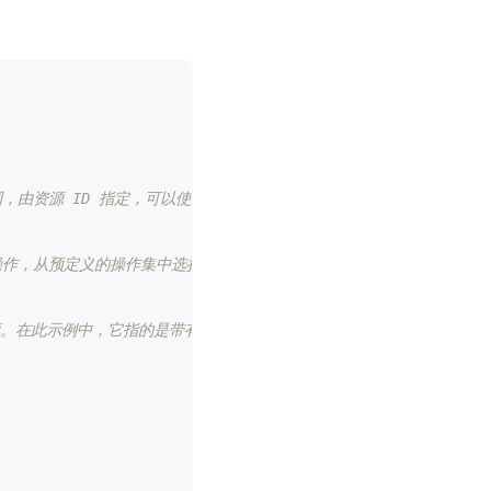
围，由资源 ID 指定，可以使用通配符。在此示例中，它指的是所有网关
的操作，从预定义的操作集中选择。请注意，操作应与资源类型兼容。在此
此示例中，它指的是带有“Environment Type: Production