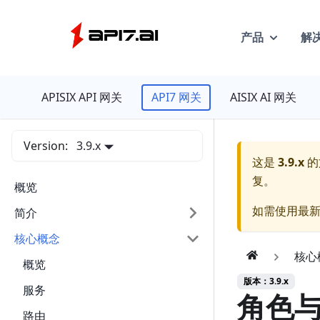
产品
解
API7
APISIX API 网关
API7 网关
AISIX AI 网关
Version:
3.9.x
这是
3.9.x
的
复。
概览
如需使用最
简介
核心概念
核心
概览
版本：3.9.x
服务
角色
路由