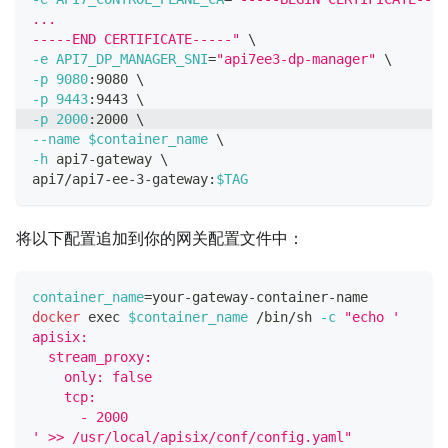
...
-----END CERTIFICATE-----"
\
-e
API7_DP_MANAGER_SNI
=
"api7ee3-dp-manager"
\
-p
9080
:9080 
\
-p
9443
:9443 
\
-p
2000
:2000 
\
--name
$container_name
\
-h
 api7-gateway 
\
api7/api7-ee-3-gateway:
$TAG
将以下配置追加到你的网关配置文件中：
container_name
=
your-gateway-container-name
docker
exec
$container_name
 /bin/sh 
-c
"echo '
apisix:
  stream_proxy:
    only: false
    tcp:
      - 2000
' >> /usr/local/apisix/conf/config.yaml"