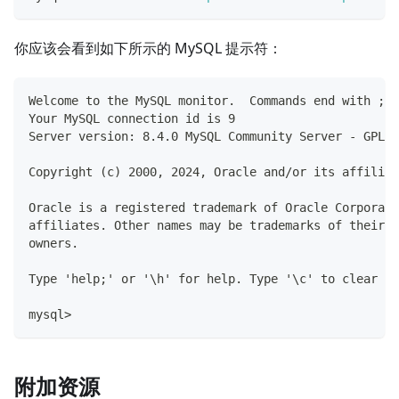
你应该会看到如下所示的 MySQL 提示符：
Welcome to the MySQL monitor.  Commands end with ; o
Your MySQL connection id is 9
Server version: 8.4.0 MySQL Community Server - GPL
Copyright (c) 2000, 2024, Oracle and/or its affiliat
Oracle is a registered trademark of Oracle Corporati
affiliates. Other names may be trademarks of their r
owners.
Type 'help;' or '\h' for help. Type '\c' to clear th
mysql>
附加资源