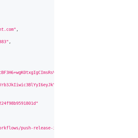
nt.com"
,
383"
,
cBF3H6+wgK0txgIgCImsRsV+tG+96tVkGiXcr6iNifirhk7Q4lW+S3tu
Vrb3JkIiwic3BlYyI6eyJkYXRhIjp7Imhhc2giOnsiYWxnb3JpdGhtIj
224f98b9591801d"
orkflows/push-release-image.yaml@refs/tags/v3.9.1"
,