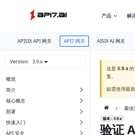
产品
解
API7
APISIX API 网关
API7 网关
AISIX AI 网关
Version:
3.9.x
这是
3.9.x
的
复。
概览
如需使用最
简介
核心概念
最佳
部署
版本：3.9.x
快速入门
验证 
API 安全