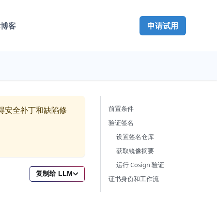
术博客
申请试用
前置条件
得安全补丁和缺陷修
验证签名
设置签名仓库
获取镜像摘要
运行 Cosign 验证
复制给 LLM
证书身份和工作流