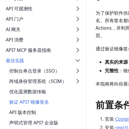
API 可观测性
为了保护软件供应
API 门户
名。所有签名都存储
Actions，并利
AI 网关
层。
API 消费
通过验证镜像签
API7 MCP 服务器指南
最佳实践
真实的来源
完整性
：镜
控制台单点登录（SSO）
跨域身份管理系统（SCIM）
本指南将向你展示
优化遥测数据传输
前置条
验证 API7 镜像签名
API 版本控制
安装
Cosig
声明式管理 API7 企业版
安装
regctl