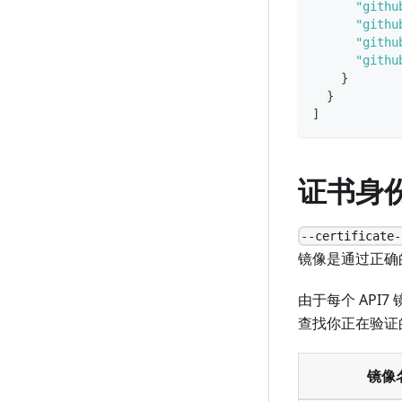
"githu
"githu
"githu
"githu
}
}
]
证书身
--certificate-
镜像是通过正确
由于每个 AP
查找你正在验证
镜像