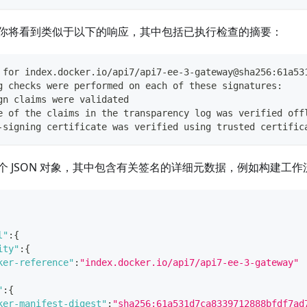
你将看到类似于以下的响应，其中包括已执行检查的摘要：
 for index.docker.io/api7/api7-ee-3-gateway@sha256:61a53
g checks were performed on each of these signatures:
gn claims were validated
e of the claims in the transparency log was verified off
-signing certificate was verified using trusted certific
个 JSON 对象，其中包含有关签名的详细元数据，例如构建工
l"
:
{
ity"
:
{
ker-reference"
:
"index.docker.io/api7/api7-ee-3-gateway"
"
:
{
ker-manifest-digest"
:
"sha256:61a531d7ca8339712888bfdf7ad