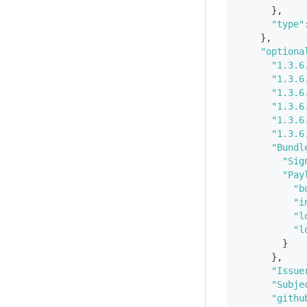
}
,
"type"
}
,
"optiona
"1.3.6
"1.3.6
"1.3.6
"1.3.6
"1.3.6
"1.3.6
"Bundl
"Sig
"Pay
"b
"i
"l
"l
}
}
,
"Issue
"Subje
"githu