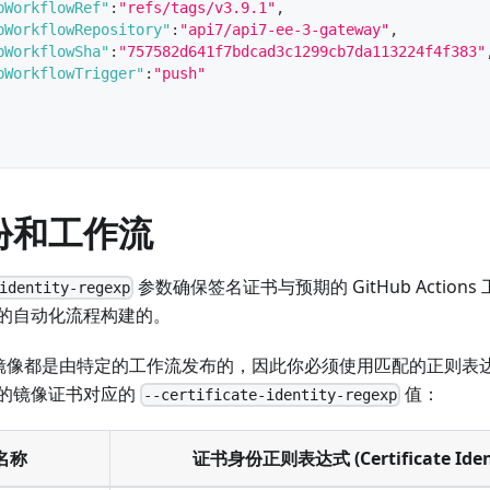
bWorkflowRef"
:
"refs/tags/v3.9.1"
,
bWorkflowRepository"
:
"api7/api7-ee-3-gateway"
,
bWorkflowSha"
:
"757582d641f7bdcad3c1299cb7da113224f4f383"
bWorkflowTrigger"
:
"push"
份和工作流
参数确保签名证书与预期的 GitHub Actio
identity-regexp
的自动化流程构建的。
I7 镜像都是由特定的工作流发布的，因此你必须使用匹配的正则
的镜像证书对应的
值：
--certificate-identity-regexp
名称
证书身份正则表达式 (Certificate Ident