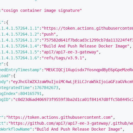
:
"cosign container image signature"
l"
:
{
.1.4.1.57264.1.1"
:
"https://token.actions.githubuserconte
.1.4.1.57264.1.2"
:
"push"
,
.1.4.1.57264.1.3"
:
"757582d641f7bdcad3c1299cb7da113224f4f
.1.4.1.57264.1.4"
:
"Build And Push Release Docker Image"
,
.1.4.1.57264.1.5"
:
"api7/api7-ee-3-gateway"
,
.1.4.1.57264.1.6"
:
"refs/tags/v3.9.1"
,
e"
:
{
nedEntryTimestamp"
:
"MEUCIQCj1Xupisdx7YosnqpdByE6pGpeMzeR
load"
:
{
ody"
:
"eyJhcGlWZXJzaW9uIjoiMC4wLjEiLCJraW5kIjoiaGFzaGVkcm
ntegratedTime"
:
1767842673
,
ogIndex"
:
804165791
,
ogID"
:
"c0d23d6ad406973f9559f3ba2d1ca01f84147d8ffc5b8445c
r"
:
"https://token.actions.githubusercontent.com"
,
ct"
:
"https://github.com/api7/api7-ee-3-gateway/.github/w
bWorkflowName"
:
"Build And Push Release Docker Image"
,