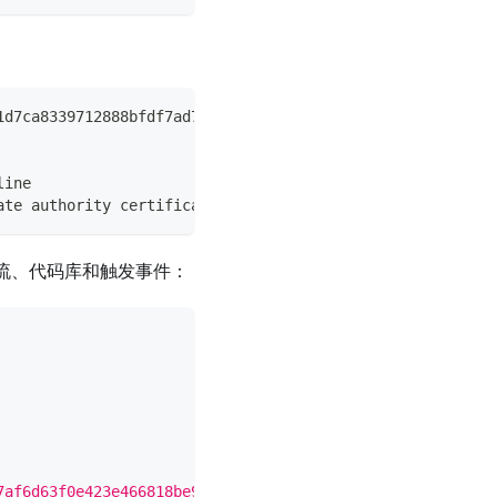
1d7ca8339712888bfdf7ad7af6d63f0e423e466818be96f0aaa3fc89
line
ate authority certificates
作流、代码库和触发事件：
7af6d63f0e423e466818be96f0aaa3fc89578"