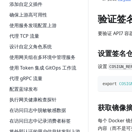
添加自定义插件
确保上游高可用性
验证签
使用服务发现配置上游
要验证 API7
代理 TCP 流量
设计自定义角色系统
设置签名
使用网关组在多环境中管理服务
设置
COSIGN_RE
使用 Token 集成 GitOps 工作流
代理 gRPC 流量
export
COSIG
配置蓝绿发布
执行网关健康检查探针
获取镜像
在访问日志中脱敏敏感数据
每个 Docke
在访问日志中记录消费者标签
内容（而不是可
将外部认证的用户信息转发到上游