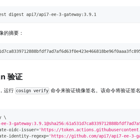
est digest api7/api7-ee-3-gateway:3.9.1
像的摘要：
1d7ca8339712888bfdf7ad7af6d63f0e423e466818be96f0aaa3fc89
gn 验证
，运行
命令来验证镜像签名。该命令将验证签
cosign verify
y 
\
-ee-3-gateway:3.9.1@sha256:61a531d7ca8339712888bfdf7ad7a
ate-oidc-issuer
=
'https://token.actions.githubusercontent
ate-identity-regexp
=
'https://github.com/api7/api7-ee-3-g