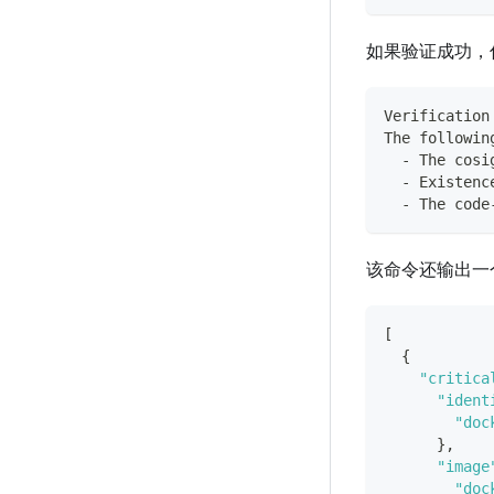
如果验证成功，
Verification
The followin
  - The cosi
  - Existenc
  - The code
该命令还输出一
[
{
"critica
"ident
"doc
}
,
"image
"doc