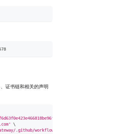
578
名、证书链和相关的声明
f6d63f0e423e466818be96f0aaa3fc89578'
\
.com'
\
ateway/.github/workflows/push-release-image.yaml'