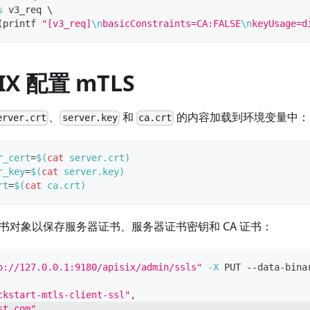
s
 v3_req 
\
(
printf
"[v3_req]
\n
basicConstraints=CA:FALSE
\n
keyUsage=d
SIX 配置 mTLS
、
和
的内容加载到环境变量中：
erver.crt
server.key
ca.crt
r_cert
=
$(
cat
 server.crt
)
r_key
=
$(
cat
 server.key
)
rt
=
$(
cat
 ca.crt
)
 证书对象以保存服务器证书、服务器证书密钥和 CA 证书：
p://127.0.0.1:9180/apisix/admin/ssls"
-X
 PUT --data-bina
ckstart-mtls-client-ssl",
st.com",