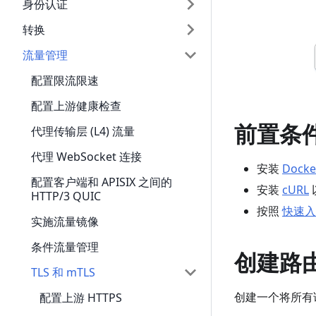
身份认证
转换
流量管理
配置限流限速
配置上游健康检查
前置条
代理传输层 (L4) 流量
代理 WebSocket 连接
安装
Docke
配置客户端和 APISIX 之间的
安装
cURL
HTTP/3 QUIC
按照
快速入
实施流量镜像
条件流量管理
创建路
TLS 和 mTLS
创建一个将所有
配置上游 HTTPS