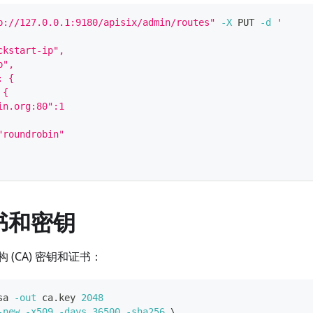
p://127.0.0.1:9180/apisix/admin/routes"
-X
 PUT 
-d
'
ckstart-ip",
p",
: {
 {
in.org:80":1
"roundrobin"
书和密钥
 (CA) 密钥和证书：
sa 
-out
 ca.key 
2048
-new
-x509
-days
36500
-sha256
\