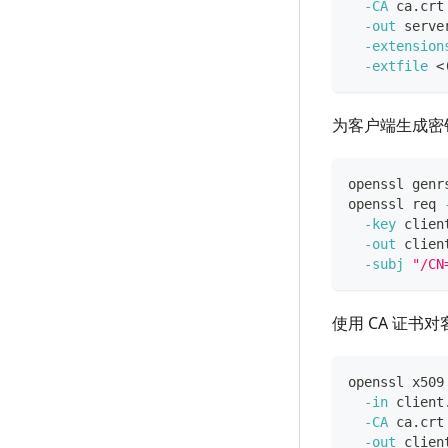
-CA
 ca.crt
-out
 serve
-extension
-extfile
<
为客户端生成密钥
openssl genr
openssl req 
-key
 clien
-out
 clien
-subj
"/CN
使用 CA 证书
openssl x509
-in
 client
-CA
 ca.crt
-out
 clien