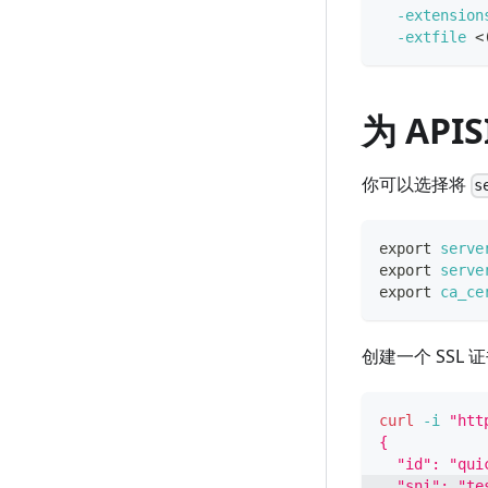
-extension
-extfile
<
为 API
你可以选择将
s
export
serve
export
serve
export
ca_ce
创建一个 SSL
curl
-i
"htt
{
  "id": "qui
  "sni": "te