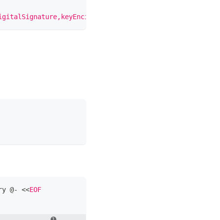
igitalSignature,keyEncipherment
\n
extendedKeyUsage=client
ry @- 
<<
EOF