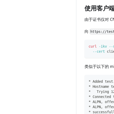
使用客户
由于证书仅对 C
向
https://tes
curl
-ikv
--
--cert
 cli
类似于以下的 mT
* Added test
* Hostname t
*   Trying 1
* Connected 
* ALPN, offe
* ALPN, offe
* successful