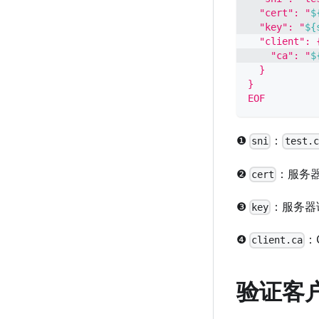
  "cert": "
$
  "key": "
${
  "client": 
    "ca": "
$
  }
}
EOF
❶
：
sni
test.c
❷
：服务
cert
❸
：服务器
key
❹
：
client.ca
验证客户端