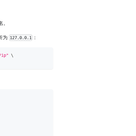
域名。
析为
：
127.0.0.1
/ip"
\