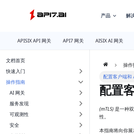
产品
解
API7
APISIX API 网关
API7 网关
AISIX AI 网关
文档首页
操作
快速入门
配置客户端和 AP
操作指南
配置客
AI 网关
服务发现
(mTLS)
是一种双
可观测性
性。
安全
本指南将向你展示