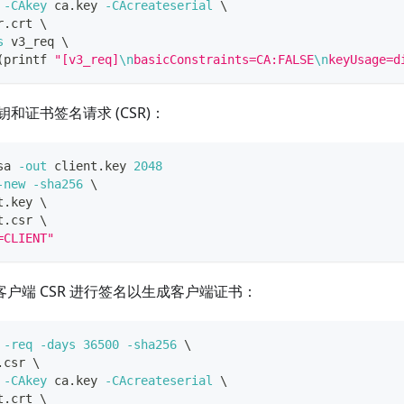
 
-CAkey
 ca.key 
-CAcreateserial
\
r.crt 
\
s
 v3_req 
\
(
printf
"[v3_req]
\n
basicConstraints=CA:FALSE
\n
keyUsage=d
和证书签名请求 (CSR)：
sa 
-out
 client.key 
2048
-new
-sha256
\
t.key 
\
t.csr 
\
=CLIENT"
对客户端 CSR 进行签名以生成客户端证书：
 
-req
-days
36500
-sha256
\
.csr 
\
 
-CAkey
 ca.key 
-CAcreateserial
\
t.crt 
\