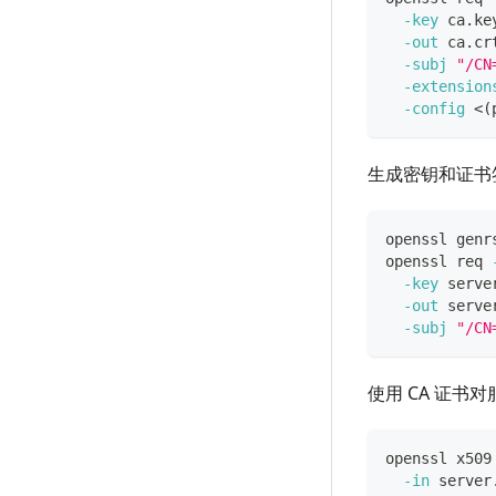
-key
 ca.ke
-out
 ca.cr
-subj
"/CN
-extension
-config
<
(
生成密钥和证书签
openssl genr
openssl req 
-key
 serve
-out
 serve
-subj
"/CN
使用 CA 证书
openssl x509
-in
 server