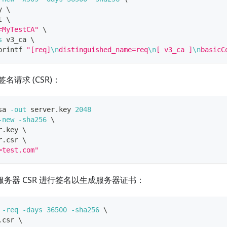
y 
\
t 
\
=MyTestCA"
\
s
 v3_ca 
\
printf
"[req]
\n
distinguished_name=req
\n
[ v3_ca ]
\n
basicC
名请求 (CSR)：
sa 
-out
 server.key 
2048
-new
-sha256
\
r.key 
\
r.csr 
\
=test.com"
对服务器 CSR 进行签名以生成服务器证书：
 
-req
-days
36500
-sha256
\
.csr 
\