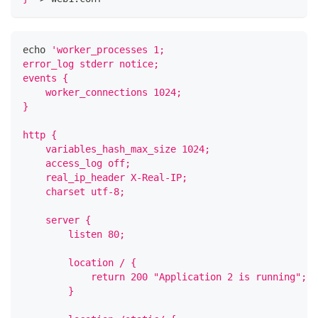
echo
'worker_processes 1;
error_log stderr notice;
events {
    worker_connections 1024;
}
http {
    variables_hash_max_size 1024;
    access_log off;
    real_ip_header X-Real-IP;
    charset utf-8;
    server {
        listen 80;
        location / {
            return 200 "Application 2 is running";
        }