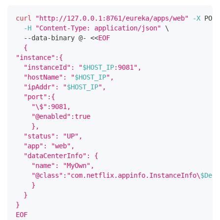
curl
"http://127.0.0.1:8761/eureka/apps/web"
-X
 POST
-H
"Content-Type: application/json"
\
  --data-binary @- 
<<
EOF
  {
"instance":{
  "instanceId": "
$HOST_IP
:9081",
  "hostName": "
$HOST_IP
",
  "ipAddr": "
$HOST_IP
",
  "port":{
    "\$":9081,
    "@enabled":true
    },
  "status": "UP",
  "app": "web",
  "dataCenterInfo": {
    "name": "MyOwn",
    "@class":"com.netflix.appinfo.InstanceInfo\
$Defa
    }
  }
}
EOF