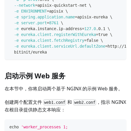
--network
=
apisix-quickstart-net 
\
-e
ENVIRONMENT
=
apisix 
\
-e
spring.application.name
=
apisix-eureka 
\
-e
server.port
=
8761
\
-e
 eureka.instance.ip-address
=
127.0
.0.1 
\
-e
eureka.client.registerWithEureka
=
true 
\
-e
eureka.client.fetchRegistry
=
false 
\
-e
eureka.client.serviceUrl.defaultZone
=
http://127
  bitinit/eureka
启动示例 Web 服务
在本节中，你将启动两个基于 NGINX 的示例 Web 服务。
创建两个配置文件
和
，指示 NGINX
web1.conf
web2.conf
在根目录提供静态文本响应：
echo
'worker_processes 1;