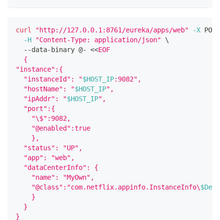
curl
"http://127.0.0.1:8761/eureka/apps/web"
-X
 POST
-H
"Content-Type: application/json"
\
  --data-binary @- 
<<
EOF
  {
"instance":{
  "instanceId": "
$HOST_IP
:9082",
  "hostName": "
$HOST_IP
",
  "ipAddr": "
$HOST_IP
",
  "port":{
    "\$":9082,
    "@enabled":true
    },
  "status": "UP",
  "app": "web",
  "dataCenterInfo": {
    "name": "MyOwn",
    "@class":"com.netflix.appinfo.InstanceInfo\
$Defa
    }
  }
}