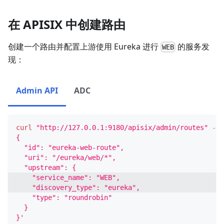
在 APISIX 中创建路由
创建一个路由并配置上游使用 Eureka 进行
的服务发
WEB
现：
Admin API
ADC
curl
"http://127.0.0.1:9180/apisix/admin/routes"
-X
 
{
  "id": "eureka-web-route",
  "uri": "/eureka/web/*",
  "upstream": {
    "service_name": "WEB",
    "discovery_type": "eureka",
    "type": "roundrobin"
  }
}'