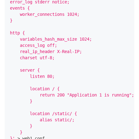
error_log stderr notice;
events {
    worker_connections 1024;
}
http {
    variables_hash_max_size 1024;
    access_log off;
    real_ip_header X-Real-IP;
    charset utf-8;
    server {
        listen 80;
        location / {
            return 200 "Application 1 is running";
        }
        location /static/ {
            alias static/;
        }
    }
}'
>
 web1.conf