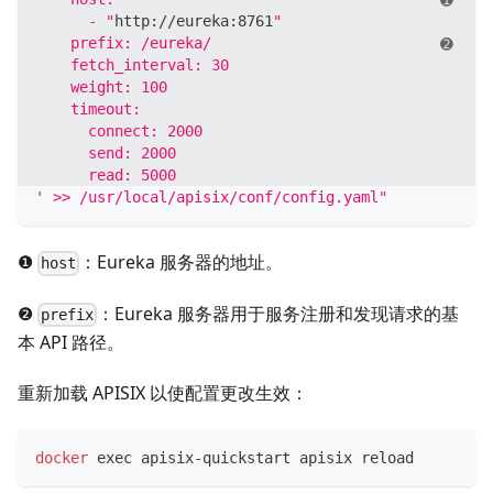
      - "
http://eureka:8761
"
    prefix: /eureka/
    fetch_interval: 30
    weight: 100
    timeout:
      connect: 2000
      send: 2000
      read: 5000
' >> /usr/local/apisix/conf/config.yaml"
❶
：Eureka 服务器的地址。
host
❷
：Eureka 服务器用于服务注册和发现请求的基
prefix
本 API 路径。
重新加载 APISIX 以使配置更改生效：
docker
exec
 apisix-quickstart apisix reload