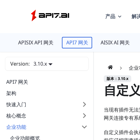
产品
解
API7
APISIX API 网关
API7 网关
AISIX AI 网关
Version:
3.10.x
企业
版本：3.10.x
API7 网关
自定
架构
快速入门
当现有插件无法完
核心概念
网关连接专有系
企业功能
自定义插件会执
企业功能概览