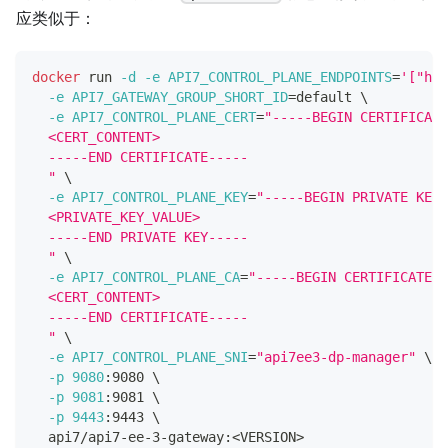
应类似于：
docker
 run 
-d
-e
API7_CONTROL_PLANE_ENDPOINTS
=
'["htt
-e
API7_GATEWAY_GROUP_SHORT_ID
=
default 
\
-e
API7_CONTROL_PLANE_CERT
=
"-----BEGIN CERTIFICATE
  <CERT_CONTENT>
  -----END CERTIFICATE-----
  "
\
-e
API7_CONTROL_PLANE_KEY
=
"-----BEGIN PRIVATE KEY-
  <PRIVATE_KEY_VALUE>
  -----END PRIVATE KEY-----
  "
\
-e
API7_CONTROL_PLANE_CA
=
"-----BEGIN CERTIFICATE--
  <CERT_CONTENT>
  -----END CERTIFICATE-----
  "
\
-e
API7_CONTROL_PLANE_SNI
=
"api7ee3-dp-manager"
\
-p
9080
:9080 
\
-p
9081
:9081 
\
-p
9443
:9443 
\
  api7/api7-ee-3-gateway:
<
VERSION
>