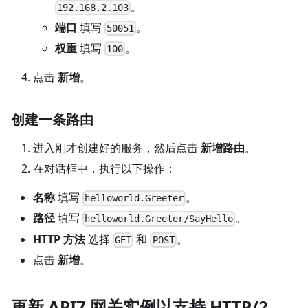
。
192.168.2.103
端口
填写
。
50051
权重
填写
。
100
点击
新增
。
创建一条路由
进入刚才创建好的服务，然后点击
新增路由
。
在对话框中，执行以下操作：
名称
填写
。
helloworld.Greeter
路径
填写
。
helloworld.Greeter/SayHello
HTTP 方法
选择
和
。
GET
POST
点击
新增
。
更新 API7 网关实例以支持 HTTP/2