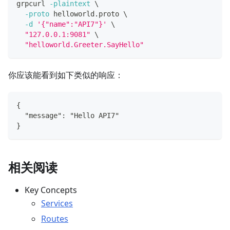
grpcurl 
-plaintext
\
-proto
 helloworld.proto 
\
-d
'{"name":"API7"}'
\
"127.0.0.1:9081"
\
"helloworld.Greeter.SayHello"
你应该能看到如下类似的响应：
{
  "message": "Hello API7"
}
相关阅读
Key Concepts
Services
Routes