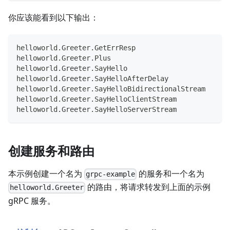
你应该能看到以下输出：
helloworld.Greeter.GetErrResp
helloworld.Greeter.Plus
helloworld.Greeter.SayHello
helloworld.Greeter.SayHelloAfterDelay
helloworld.Greeter.SayHelloBidirectionalStream
helloworld.Greeter.SayHelloClientStream
helloworld.Greeter.SayHelloServerStream
创建服务和路由
本示例创建一个名为
的服务和一个名为
grpc-example
的路由，将请求转发到上面的示例
helloworld.Greeter
gRPC 服务。