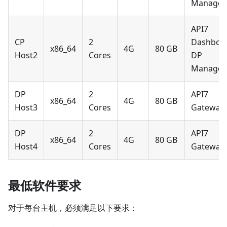
Manager
API7
CP
2
Dashboa
x86_64
4G
80 GB
Host2
Cores
DP
Manager
DP
2
API7
x86_64
4G
80 GB
Host3
Cores
Gateway
DP
2
API7
x86_64
4G
80 GB
Host4
Cores
Gateway
最低软件要求
对于每台主机，必须满足以下要求：