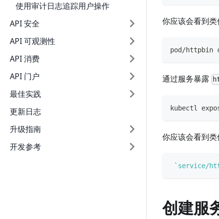
使用审计日志追踪用户操作
你应该会看到类
API 安全
API 可观测性
pod/httpbin 
API 消费
API 门户
通过服务暴露
h
最佳实践
kubectl expo
更新日志
升级指南
你应该会看到类
开发参考
`
service/ht
创建服