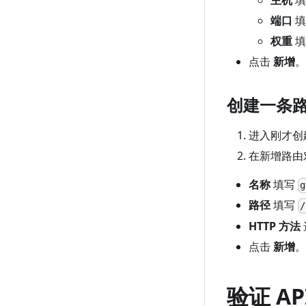
端口
填
权重
填
点击
新增
。
创建一条
进入刚才创
在新增路由
名称
填写
g
路径
填写
/
HTTP 方法
点击
新增
。
验证 AP