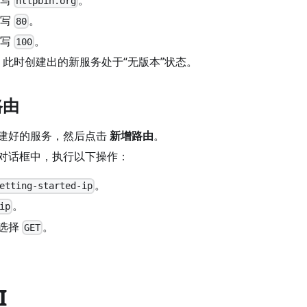
httpbin.org
写
。
80
写
。
100
 此时创建出的新服务处于“无版本”状态。
路由
建好的服务，然后点击
新增路由
。
对话框中，执行以下操作：
。
etting-started-ip
。
ip
选择
。
GET
I