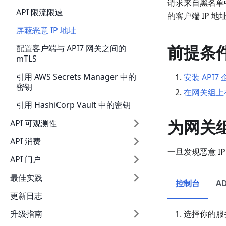
请求来自黑名单中
API 限流限速
的客户端 IP 
屏蔽恶意 IP 地址
前提条
配置客户端与 API7 网关之间的
mTLS
引用 AWS Secrets Manager 中的
安装 API7
密钥
在网关组上有
引用 HashiCorp Vault 中的密钥
为网关组
API 可观测性
API 消费
一旦发现恶意 I
API 门户
最佳实践
控制台
A
更新日志
升级指南
选择你的服