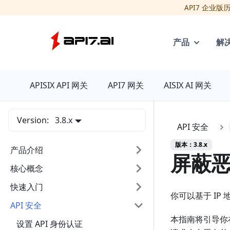
API7 企业
产品
解
API7
APISIX API 网关
API7 网关
AISIX AI 网关
Version:
3.8.x
API 安全
版本：3.8.x
产品介绍
屏蔽恶
核心概念
快速入门
你可以基于 IP
API 安全
本指南将引导你
设置 API 身份认证