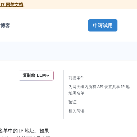
PI7 网关文档
。
术博客
申请试用
复制给 LLM
前提条件
为网关组内所有 API 设置共享 IP 地
址黑名单
验证
相关阅读
单中的 IP 地址。如果