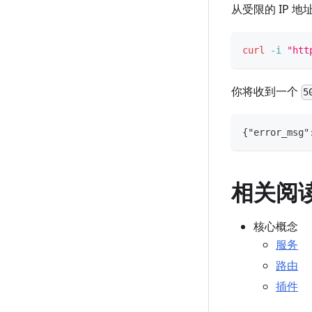
从受限的 IP 
curl
-i
"htt
你将收到一个
5
{"error_msg"
相关阅
核心概念
服务
路由
插件