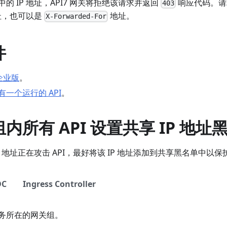
的 IP 地址，API7 网关将拒绝该请求并返回
响应代码。请求
403
地址，也可以是
地址。
X-Forwarded-For
件
 企业版
。
一个运行的 API
。
内所有 API 设置共享 IP 地址
P 地址正在攻击 API，最好将该 IP 地址添加到共享黑名单中以保护
DC
Ingress Controller
务所在的网关组。