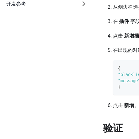
开发参考
从侧边栏选
在
插件
字
点击
新增插
在出现的对
{
"blackli
"message
}
点击
新增
。
验证