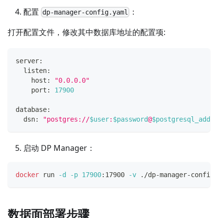
配置
：
dp-manager-config.yaml
打开配置文件，修改其中数据库地址的配置项:
server:
  listen:
    host: 
"0.0.0.0"
    port: 
17900
database:
  dsn: 
"postgres://
$user
:
$password
@
$postgresql_addre
启动 DP Manager：
docker
 run 
-d
-p
17900
:17900 
-v
 ./dp-manager-config.
数据面部署步骤