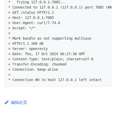
*   Trying 127.0.0.1:7085...
* Connected to 127.0.0.1 (127.0.0.1) port 7085 (#0)
> GET /status HTTP/1.1
> Host: 127.0.0.1:7085
> User-Agent: curl/7.74.0
> Accept: */*
>
* Mark bundle as not supporting multiuse
< HTTP/1.1 200 OK
< Server: openresty
< Date: Thu, 17 Oct 2024 06:27:38 GMT
< Content-Type: text/plain; charset=utf-8
< Transfer-Encoding: chunked
< Connection: keep-alive
<
* Connection #0 to host 127.0.0.1 left intact
编辑此页