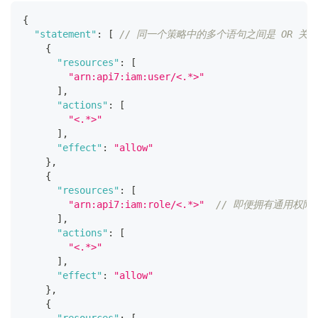
{
"statement"
:
[
// 同一个策略中的多个语句之间是 OR 关系
{
"resources"
:
[
"arn:api7:iam:user/<.*>"
]
,
"actions"
:
[
"<.*>"
]
,
"effect"
:
"allow"
}
,
{
"resources"
:
[
"arn:api7:iam:role/<.*>"
// 即便拥有通用权
]
,
"actions"
:
[
"<.*>"
]
,
"effect"
:
"allow"
}
,
{
"resources"
:
[