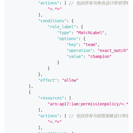
"actions"
:
[
// 包括所有与角色设计和管理相
"<.*>"
]
,
"conditions"
:
{
"role_label"
:
{
"type"
:
"MatchLabel"
,
"options"
:
{
"key"
:
"team"
,
"operation"
:
"exact_match"
,
"value"
:
"champion"
}
}
}
,
"effect"
:
"allow"
}
,
{
"resources"
:
[
"arn:api7:iam:permissionpolicy/<.*>>
]
,
"actions"
:
[
// 包括所有与权限策略设计和管
"<.*>"
]
,