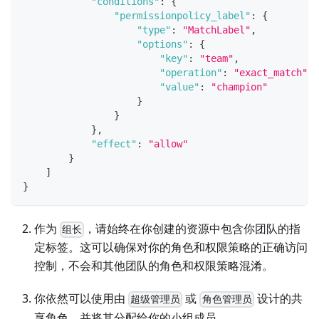
"conditions"
:
{
"permissionpolicy_label"
:
{
"type"
:
"MatchLabel"
,
"options"
:
{
"key"
:
"team"
,
"operation"
:
"exact_match"
,
"value"
:
"champion"
}
}
}
,
"effect"
:
"allow"
}
]
}
作为
，请始终在你创建的资源中包含你团队的指
组长
定标签。这可以确保对你的角色和权限策略的正确访问
控制，不会和其他团队的角色和权限策略混淆。
你依然可以使用由
或
设计的共
超级管理员
角色管理员
享角色，并将其分配给你的小组成员。