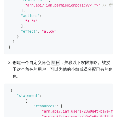
"arn:api7:iam:permissionpolicy/<.*>"
// 即
]
,
"actions"
:
[
"<.*>"
]
,
"effect"
:
"allow"
}
]
}
创建一个自定义角色
，关联以下权限策略。被授
组长
予这个角色的用户，可以为他的小组成员分配已有的角
色。
{
"statement"
:
[
{
"resources"
:
[
"arn:api7:iam:users/23w9q4t-ba7e-f31
"arn:api7:iam:users/n5p1u6y-0df3-4a5