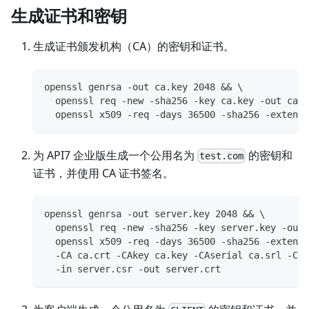
生成证书和密钥
生成证书颁发机构（CA）的密钥和证书。
openssl genrsa -out ca.key 2048 && \
  openssl req -new -sha256 -key ca.key -out ca.c
  openssl x509 -req -days 36500 -sha256 -extensi
为 API7 企业版生成一个公用名为
的密钥和
test.com
证书，并使用 CA 证书签名。
openssl genrsa -out server.key 2048 && \
  openssl req -new -sha256 -key server.key -out 
  openssl x509 -req -days 36500 -sha256 -extensi
  -CA ca.crt -CAkey ca.key -CAserial ca.srl -CAc
  -in server.csr -out server.crt