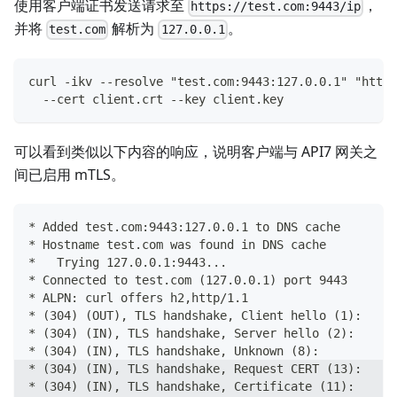
使用客户端证书发送请求至
，
https://test.com:9443/ip
并将
解析为
。
test.com
127.0.0.1
curl -ikv --resolve "test.com:9443:127.0.0.1" "https
  --cert client.crt --key client.key
可以看到类似以下内容的响应，说明客户端与 API7 网关之
间已启用 mTLS。
* Added test.com:9443:127.0.0.1 to DNS cache
* Hostname test.com was found in DNS cache
*   Trying 127.0.0.1:9443...
* Connected to test.com (127.0.0.1) port 9443
* ALPN: curl offers h2,http/1.1
* (304) (OUT), TLS handshake, Client hello (1):
* (304) (IN), TLS handshake, Server hello (2):
* (304) (IN), TLS handshake, Unknown (8):
* (304) (IN), TLS handshake, Request CERT (13):
* (304) (IN), TLS handshake, Certificate (11):