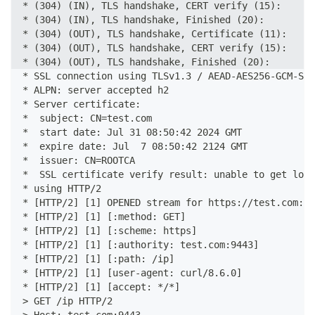
* (304) (IN), TLS handshake, CERT verify (15):
* (304) (IN), TLS handshake, Finished (20):
* (304) (OUT), TLS handshake, Certificate (11):
* (304) (OUT), TLS handshake, CERT verify (15):
* (304) (OUT), TLS handshake, Finished (20):
* SSL connection using TLSv1.3 / AEAD-AES256-GCM-SHA
* ALPN: server accepted h2
* Server certificate:
*  subject: CN=test.com
*  start date: Jul 31 08:50:42 2024 GMT
*  expire date: Jul  7 08:50:42 2124 GMT
*  issuer: CN=ROOTCA
*  SSL certificate verify result: unable to get loca
* using HTTP/2
* [HTTP/2] [1] OPENED stream for https://test.com:94
* [HTTP/2] [1] [:method: GET]
* [HTTP/2] [1] [:scheme: https]
* [HTTP/2] [1] [:authority: test.com:9443]
* [HTTP/2] [1] [:path: /ip]
* [HTTP/2] [1] [user-agent: curl/8.6.0]
* [HTTP/2] [1] [accept: */*]
> GET /ip HTTP/2
> Host: test.com:9443