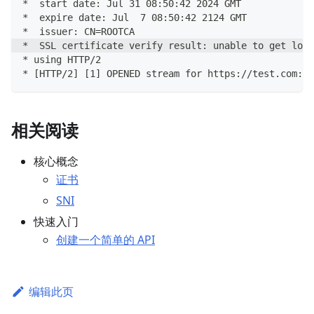
*  start date: Jul 31 08:50:42 2024 GMT
*  expire date: Jul  7 08:50:42 2124 GMT
*  issuer: CN=ROOTCA
*  SSL certificate verify result: unable to get loca
* using HTTP/2
* [HTTP/2] [1] OPENED stream for https://test.com:94
相关阅读
核心概念
证书
SNI
快速入门
创建一个简单的 API
编辑此页