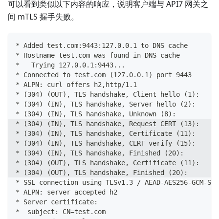
可以看到类似以下内容的响应，说明客户端与 API7 网关之
间 mTLS 握手失败。
* Added test.com:9443:127.0.0.1 to DNS cache
* Hostname test.com was found in DNS cache
*   Trying 127.0.0.1:9443...
* Connected to test.com (127.0.0.1) port 9443
* ALPN: curl offers h2,http/1.1
* (304) (OUT), TLS handshake, Client hello (1):
* (304) (IN), TLS handshake, Server hello (2):
* (304) (IN), TLS handshake, Unknown (8):
* (304) (IN), TLS handshake, Request CERT (13):
* (304) (IN), TLS handshake, Certificate (11):
* (304) (IN), TLS handshake, CERT verify (15):
* (304) (IN), TLS handshake, Finished (20):
* (304) (OUT), TLS handshake, Certificate (11):
* (304) (OUT), TLS handshake, Finished (20):
* SSL connection using TLSv1.3 / AEAD-AES256-GCM-SHA
* ALPN: server accepted h2
* Server certificate:
*  subject: CN=test.com