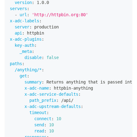
version
:
 1.0.0
servers
:
-
url
:
'http://httpbin.org:80'
x-adc-labels
:
server
:
 production
api
:
 httpbin
x-adc-plugins
:
key-auth
:
_meta
:
disable
:
false
paths
:
/anything/*
:
get
:
summary
:
 Returns anything that is passed into 
x-adc-name
:
 httpbin
-
anything
x-adc-service-defaults
:
path_prefix
:
 /api/
x-adc-upstream-defaults
:
timeout
:
connect
:
10
send
:
10
read
:
10
responses
: