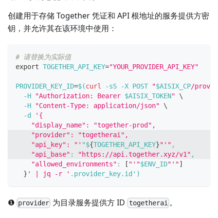
创建用于存储 Together 凭证和 API 根地址的服务提供方密
钥，并允许其在该环境中使用：
# 请替换为实际值
export
TOGETHER_API_KEY
=
"YOUR_PROVIDER_API_KEY"
PROVIDER_KEY_ID
=
$(
curl
-sS
-X
 POST 
"
$AISIX_CP
/provid
-H
"Authorization: Bearer 
$AISIX_TOKEN
"
\
-H
"Content-Type: application/json"
\
-d
'{
    "display_name": "together-prod",
    "provider": "togetherai",
    "api_key": "'
"$
{
TOGETHER_API_KEY
}
"'"
,
"api_base"
:
"https://api.together.xyz/v1"
,
"allowed_environments"
:
[
"'"
$ENV_ID
"'"
]
}
' | jq -r '
.provider_key.id'
)
❶
为目录服务提供方 ID
。
provider
togetherai