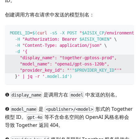
ID。
创建调用方将在请求中发送的模型别名：
MODEL_ID
=
$(
curl
-sS
-X
 POST 
"
$AISIX_CP
/environments/
-H
"Authorization: Bearer 
$AISIX_TOKEN
"
\
-H
"Content-Type: application/json"
\
-d
'{
    "display_name": "together-gptoss-prod",
    "model_name": "openai/gpt-oss-120b",
    "provider_key_id": "'
"$PROVIDER_KEY_ID
"'"
}
' | jq -r '
.model.id'
)
❶
是调用方在
中发送的别名。
display_name
model
❷
是
形式的 Together
model_name
<publisher>/<model>
模型 ID。
等不含命名空间的 OpenAI 风格名称会
gpt-4o
导致 Together 返回 404。