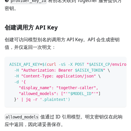
❸
将别名关联到 Together 服务提供方
provider_key_id
密钥。
创建调用方 API Key
创建可访问模型别名的调用方 API Key。API 会生成密钥
值，并仅返回一次明文：
AISIX_API_KEY
=
$(
curl
-sS
-X
 POST 
"
$AISIX_CP
/environm
-H
"Authorization: Bearer 
$AISIX_TOKEN
"
\
-H
"Content-Type: application/json"
\
-d
'{
    "display_name": "together-caller",
    "allowed_models": ["'
"$MODEL_ID
"'"
]
}
' | jq -r '
.plaintext'
)
值通过 ID 引用模型。明文密钥仅在此响
allowed_models
应中返回，因此请妥善保存。