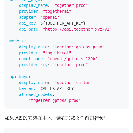
-
display_name
:
"together-prod"
provider
:
"togetherai"
adapter
:
"openai"
api_key
:
 $
{
TOGETHER_API_KEY
}
api_base
:
"https://api.together.xyz/v1"
models
:
-
display_name
:
"together-gptoss-prod"
provider
:
"togetherai"
model_name
:
"openai/gpt-oss-120b"
provider_key
:
"together-prod"
api_keys
:
-
display_name
:
"together-caller"
key_env
:
 CALLER_API_KEY
allowed_models
:
-
"together-gptoss-prod"
如果 AISIX 安装在本地，请在加载文件前进行验证：