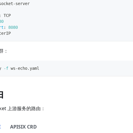
socket
-
server
:
 TCP
80
rt
:
8080
terIP
群：
y 
-f
 ws-echo.yaml
由
cket 上游服务的路由：
I
APISIX CRD