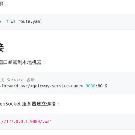
群：
y 
-f
 ws-route.yaml
接
ce 端口暴露到本地机器：
 Service 名称
-forward svc/
<
gateway-service-name
>
9080
:80 
&
bSocket 服务器建立连接：
://127.0.0.1:9080/.ws"