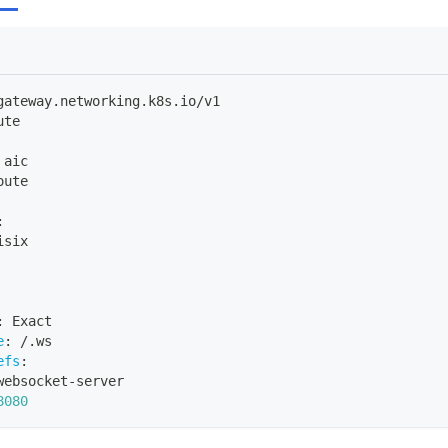
gateway.networking.k8s.io/v1
ute
 aic
oute
:
isix
:
 Exact
e
:
 /.ws
efs
:
websocket
-
server
8080