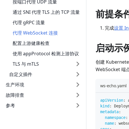
按端口代理 UDP 流量
前提条
通过 SNI 代理 TLS 上的 TCP 流量
代理 gRPC 流量
完成
设置 In
代理 WebSocket 连接
配置上游健康检查
启动示
使用 appProtocol 检测上游协议
创建 Kubernet
TLS 与 mTLS
WebSocke
自定义插件
生产环境
ws-echo.yaml
故障排查
apiVersion
:
 
参考
kind
:
 Deploy
metadata
:
namespace
:
name
:
 webs