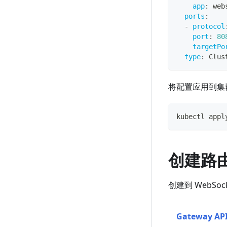
app
:
 web
ports
:
-
protocol
port
:
80
targetPo
type
:
 Clus
将配置应用到集
kubectl appl
创建路
创建到 WebSo
Gateway AP