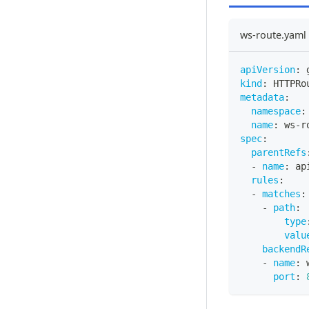
ws-route.yaml
apiVersion
:
 
kind
:
 HTTPRo
metadata
:
namespace
:
name
:
 ws
-
r
spec
:
parentRefs
-
name
:
 ap
rules
:
-
matches
:
-
path
:
type
valu
backendR
-
name
:
 
port
: