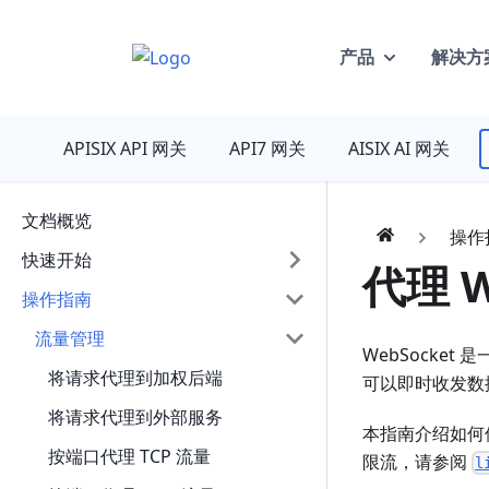
产品
解决方
API7
APISIX API 网关
API7 网关
AISIX AI 网关
文档概览
操作
快速开始
代理 W
操作指南
流量管理
WebSocke
将请求代理到加权后端
可以即时收发数
将请求代理到外部服务
本指南介绍如何使用 
按端口代理 TCP 流量
限流，请参阅
l