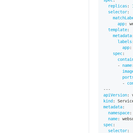
spec
:
replicas
:
selector
:
matchLab
app
:
 w
template
:
metadata
labels
app
:
spec
:
contai
-
name
imag
port
-
co
---
apiVersion
:
 
kind
:
 Servic
metadata
:
namespace
:
name
:
 webs
spec
:
selector
: