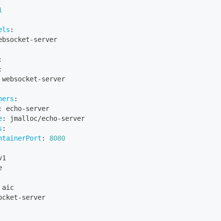
1
els
:
ebsocket
-
server
:
:
 websocket
-
server
ners
:
:
 echo
-
server
e
:
 jmalloc/echo
-
server
s
:
ntainerPort
:
8080
v1
e
 aic
ocket
-
server