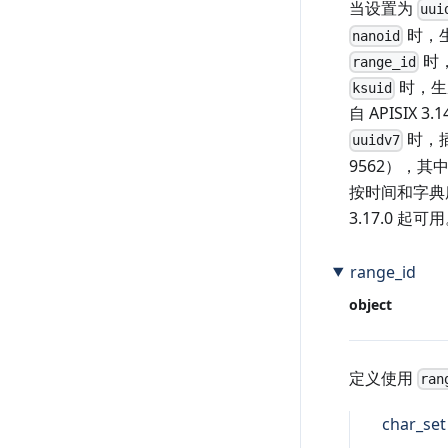
当设置为
uui
时，生
nanoid
时
range_id
时，生
ksuid
自 APISIX 3
时，插
uuidv7
9562），其
按时间和字典序排序
3.17.0 起可
range_id
object
定义使用
ran
char_set