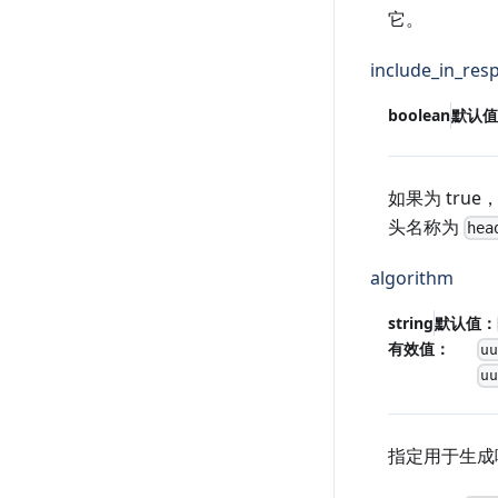
它。
include_in_res
boolean
默认值
如果为 tru
头名称为
hea
algorithm
string
默认值：
有效值：
u
u
指定用于生成唯