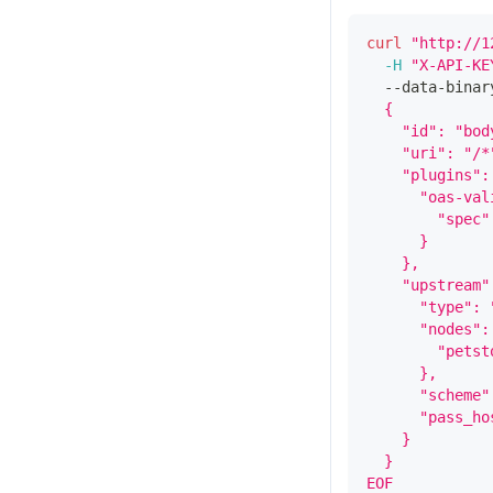
curl
"http://1
-H
"X-API-KE
  --data-binar
  {
    "id": "bod
    "uri": "/*
    "plugins":
      "oas-val
        "spec"
      }
    },
    "upstream"
      "type": 
      "nodes":
        "petst
      },
      "scheme"
      "pass_ho
    }
  }
EOF