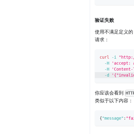
验证失败
使用不满足定义的 
请求：
curl
-i
"http:
-H
'accept: 
-H
'Content-
-d
'{"invali
你应该会看到
HTT
类似于以下内容：
{
"message"
:
"fa