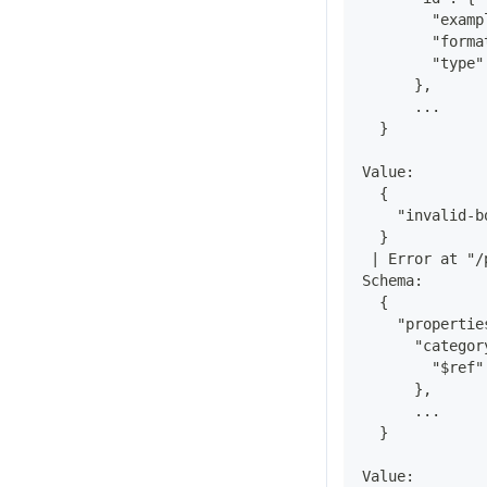
        "examp
        "forma
        "type"
      },
      ...
  }
Value:
  {
    "invalid-b
  }
 | Error at "/
Schema:
  {
    "propertie
      "categor
        "$ref"
      },
      ...
  }
Value: