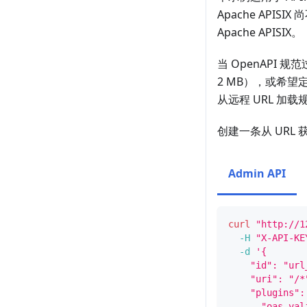
Apache APISIX
Apache APISIX。
当 OpenAPI 
2 MB），或希
从远程 URL 加载
创建一条从 URL
Admin API
curl
"http://1
-H
"X-API-KE
-d
'{
    "id": "url
    "uri": "/*
    "plugins":
      "oas-val