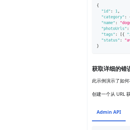
{
"id"
:
1
,
"category"
:
"name"
:
"dog
"photoUrls"
:
"tags"
:
[
{
"
"status"
:
"a
}
获取详细的错
此示例演示了如何
创建一个从 URL
Admin API