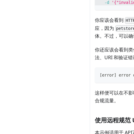
-d
'{"invali
你应该会看到
HTT
应，因为
petstor
体。不过，可以确
你还应该会看到类
法、URI 和验证
[
error
]
 error 
这样便可以在不影
合规流量。
使用远程规范 
本示例适用于 API7