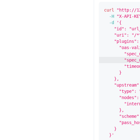
curl
"http://1
-H
"X-API-KE
-d
'{
    "id": "url
    "uri": "/*
    "plugins":
      "oas-val
        "spec_
        "spec_
        "timeo
      }
    },
    "upstream"
      "type": 
      "nodes":
        "inter
      },
      "scheme"
      "pass_ho
    }
  }'