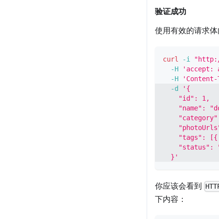
验证成功
使用有效的请求体
curl
-i
"http:
-H
'accept: 
-H
'Content-
-d
'{
    "id": 1,
    "name": "d
    "category"
    "photoUrls
    "tags": [{
    "status": 
  }'
你应该会看到
HTT
下内容：