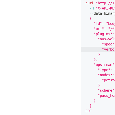
curl
"http://1
-H
"X-API-KE
  --data-binar
  {
    "id": "bod
    "uri": "/*
    "plugins":
      "oas-val
        "spec"
        "verbo
      }
    },
    "upstream"
      "type": 
      "nodes":
        "petst
      },
      "scheme"
      "pass_ho
    }
  }
EOF