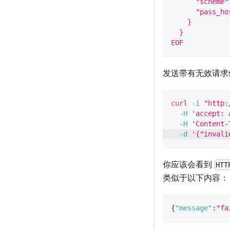
      "scheme"
      "pass_ho
    }
  }
EOF
发送带有无效请求
curl
-i
"http:
-H
'accept: 
-H
'Content-
-d
'{"invali
你应该会看到
HTT
类似于以下内容：
{
"message"
:
"fa