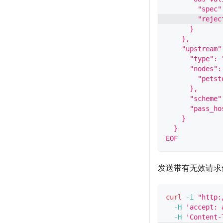
        "spec"
        "rejec
      }
    },
    "upstream"
      "type": 
      "nodes":
        "petst
      },
      "scheme"
      "pass_ho
    }
  }
EOF
发送带有无效请求
curl
-i
"http:
-H
'accept: 
-H
'Content-