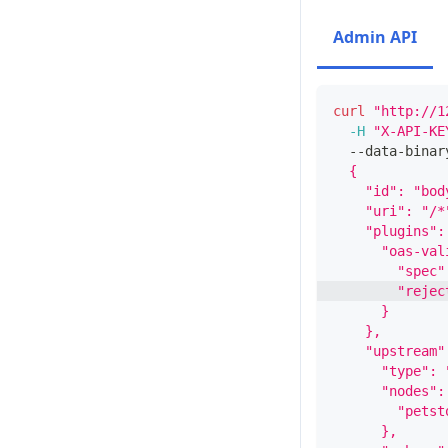
Admin API
curl
"http://1
-H
"X-API-KE
  --data-binar
  {
    "id": "bod
    "uri": "/*
    "plugins":
      "oas-val
        "spec"
        "rejec
      }
    },
    "upstream"
      "type": 
      "nodes":
        "petst
      },