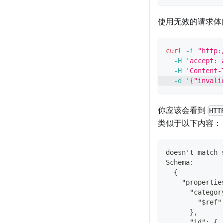
使用无效的请求体
curl
-i
"http:
-H
'accept: 
-H
'Content-
-d
'{"invali
你应该会看到
HTT
类似于以下内容：
doesn't match 
Schema:
  {
    "propertie
      "categor
        "$ref"
      },
      "id": {