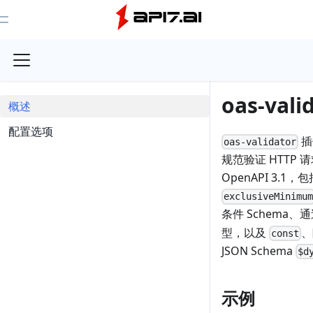
Toggle Menu
oas-vali
概述
配置选项
插
oas-validator
规范验证 HTTP 请
OpenAPI 3.1
exclusiveMinimu
条件 Schema、
型，以及
、
const
JSON Schema
$d
示例