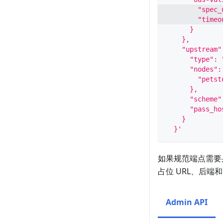
        "spec_
        "timeo
      }
    },
    "upstream"
      "type": 
      "nodes":
        "petst
      },
      "scheme"
      "pass_ho
    }
  }'
如果规范端点需要
占位 URL、后端和
Admin API