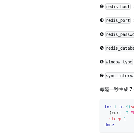
❷
redis_host
❸
redis_port
❹
redis_passw
❺
redis_datab
❻
window_type
❼
sync_interv
每隔一秒生成 7
for
i
in
$(
s
(
curl 
-I
"
sleep
1
done