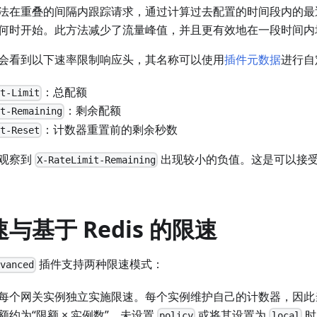
法在重叠的间隔内跟踪请求，通过计算过去配置的时间段内的最
何时开始。此方法减少了流量峰值，并且更有效地在一段时间内
会看到以下速率限制响应头，其名称可以使用
插件元数据
进行自
：总配额
it-Limit
：剩余配额
it-Remaining
：计数器重置前的剩余秒数
it-Reset
观察到
出现较小的负值。这是可以接
X-RateLimit-Remaining
与基于 Redis 的限速
插件支持两种限速模式：
dvanced
每个网关实例独立实施限速。每个实例维护自己的计数器，因此
额约为“限额 × 实例数”。未设置
或将其设置为
时
policy
local