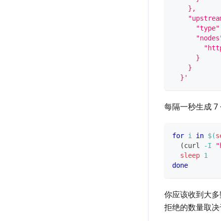
    },
    "upstrea
      "type"
      "nodes
        "htt
      }
    }
  }'
每隔一秒生成 7
for
i
in
$(
s
(
curl 
-I
"
sleep
1
done
你应该收到大多
拒绝的数量取决