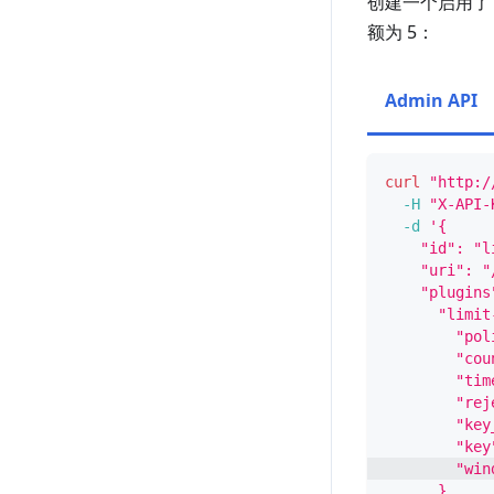
创建一个启用
额为 5：
Admin API
curl
"http:/
-H
"X-API-
-d
'{
    "id": "l
    "uri": "
    "plugins
      "limit
        "pol
        "cou
        "tim
        "rej
        "key
        "key
        "win
      }