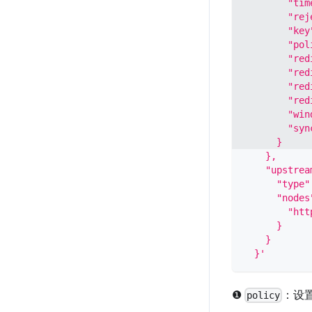
        "tim
        "rej
        "key
        "pol
        "red
        "red
        "red
        "red
        "win
        "syn
      }
    },
    "upstrea
      "type"
      "nodes
        "htt
      }
    }
  }'
❶
：设
policy