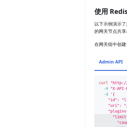
使用 Re
以下示例演示了
的网关节点共享
在网关组中创建
Admin API
curl
"http:/
-H
"X-API-
-d
'{
    "id": "l
    "uri": "
    "plugins
      "limit
        "cou