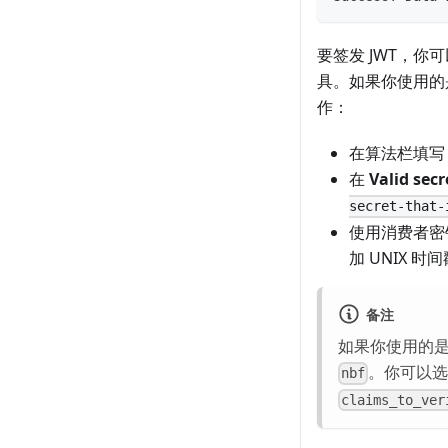
要签发 JWT，你
具。如果你使用
作：
在算法栏填
在
Valid secr
secret-that-
使用消费者
加 UNIX 
备注
如果你使用的是
。你可以选
nbf
claims_to_ver