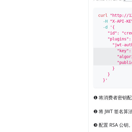
curl
"http://1
-H
"X-API-KE
-d
'{
    "id": "cre
    "plugins":
      "jwt-aut
        "key":
        "algor
        "publi
      }
    }
  }'
❶ 将消费者密钥
❷ 将 JWT 签名
❸ 配置 RSA 公钥