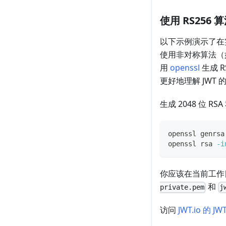
使用 RS256 
以下示例演示了在实
使用非对称算法（如
用
openssl
生成 
更好地理解 JWT 
生成 2048 位 R
openssl genrsa
openssl rsa 
-i
你应该在当前工作
和
private.pem
j
访问
JWT.io 的 J