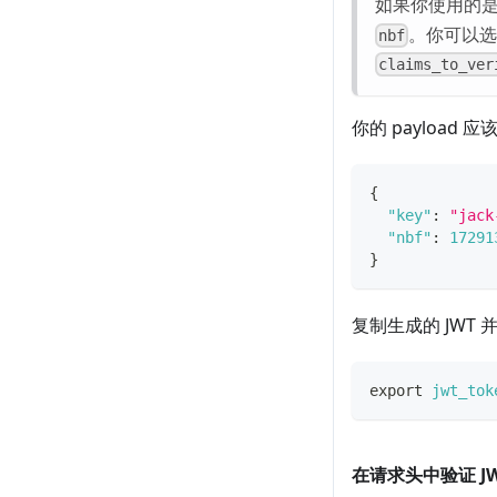
如果你使用的是
。你可以选
nbf
claims_to_ver
你的 payload
{
"key"
:
"jack
"nbf"
:
17291
}
复制生成的 JWT
export
jwt_tok
在请求头中验证 J