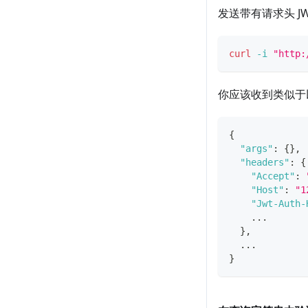
发送带有请求头 J
curl
-i
"http:
你应该收到类似于
{
"args"
:
{
}
,
"headers"
:
{
"Accept"
:
"Host"
:
"1
"Jwt-Auth-
    ...
}
,
  ...
}