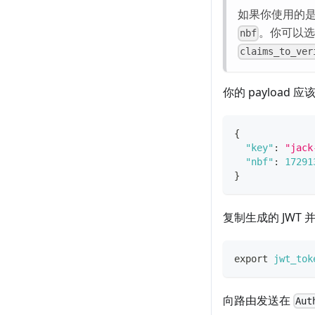
如果你使用的是
。你可以选
nbf
claims_to_ver
你的 payload
{
"key"
:
"jack
"nbf"
:
17291
}
复制生成的 JWT
export
jwt_tok
向路由发送在
Aut