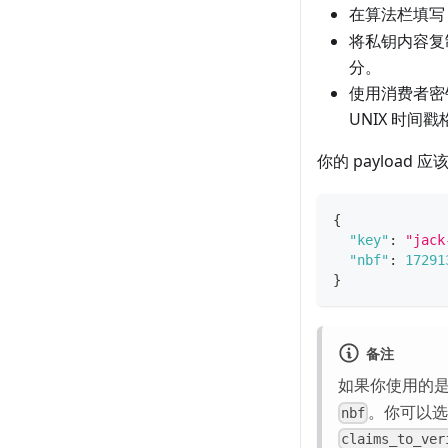
在算法栏填
将私钥内容复
分。
使用消费者
UNIX 时间
你的 payload
{
"key"
:
"jack
"nbf"
:
17291
}
备注
如果你使用的是
。你可以选
nbf
claims_to_ver