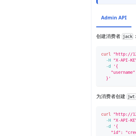
Admin API
创建消费者
jack
curl
"http://1
-H
"X-API-KE
-d
'{
    "username"
  }'
为消费者创建
jwt
curl
"http://1
-H
"X-API-KE
-d
'{
    "id": "cre