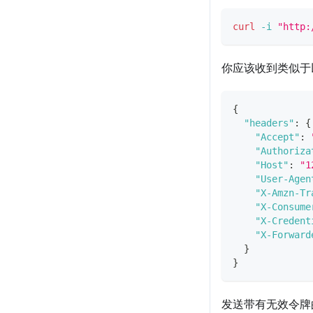
curl
-i
"http:
你应该收到类似于
{
"headers"
:
{
"Accept"
:
"Authoriza
"Host"
:
"1
"User-Agen
"X-Amzn-Tr
"X-Consume
"X-Credent
"X-Forward
}
}
发送带有无效令牌