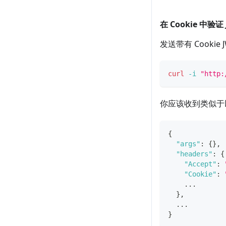
在 Cookie 中验证 
发送带有 Cookie
curl
-i
"http:
你应该收到类似于
{
"args"
:
{
}
,
"headers"
:
{
"Accept"
:
"Cookie"
:
    ...
}
,
  ...
}