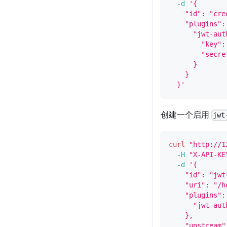
-d
'{
    "id": "cre
    "plugins":
      "jwt-aut
        "key":
        "secre
      }
    }
  }'
创建一个启用
jwt
curl
"http://1
-H
"X-API-KE
-d
'{
    "id": "jwt
    "uri": "/h
    "plugins":
      "jwt-aut
    },
    "upstream"