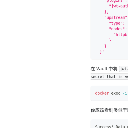
    "plugins":
      "jwt-aut
    },
    "upstream"
      "type": 
      "nodes":
        "httpb
      }
    }
  }'
在 Vault 中将
jwt
secret-that-is-v
docker
exec
-i
你应该看到类似于
Success! Data 