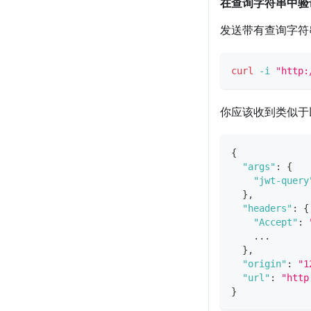
在查询字符串中验证
发送带有查询字符串
curl
-i
"http:
你应该收到类似于
{
"args"
:
{
"jwt-query
}
,
"headers"
:
{
"Accept"
:
    ...
}
,
"origin"
:
"1
"url"
:
"http
}