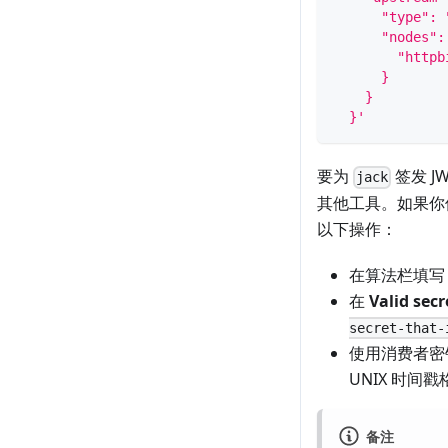
      "type": 
      "nodes":
        "httpb
      }
    }
  }'
要为
签发 J
jack
其他工具。如果你
以下操作：
在算法栏填
在
Valid secr
secret-that-
使用消费者
UNIX 时间
备注