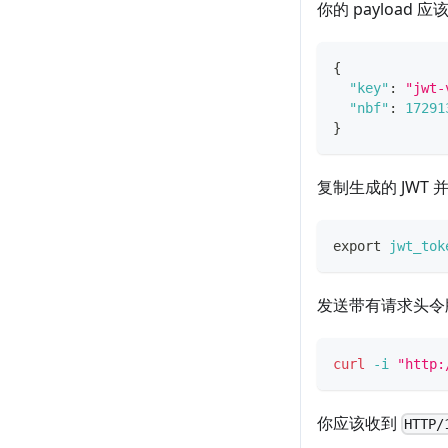
你的 payload
{
"key"
:
"jwt-
"nbf"
:
17291
}
复制生成的 JWT
export
jwt_tok
发送带有请求头令
curl
-i
"http:
你应该收到
HTTP/