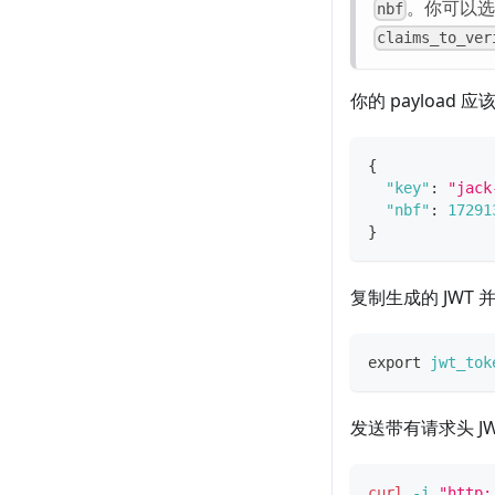
。你可以选
nbf
claims_to_ver
你的 payload
{
"key"
:
"jack
"nbf"
:
17291
}
复制生成的 JWT
export
jwt_tok
发送带有请求头 J
curl
-i
"http: