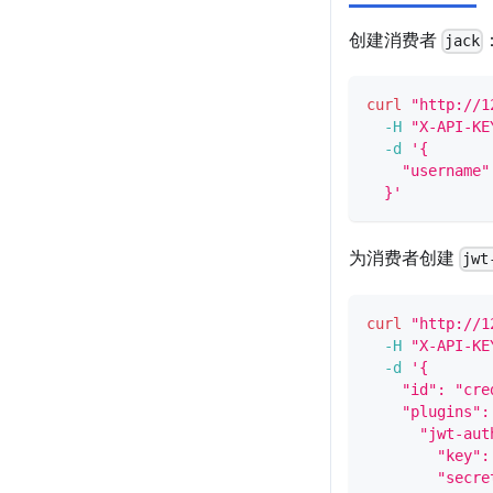
创建消费者
jack
curl
"http://1
-H
"X-API-KE
-d
'{
    "username"
  }'
为消费者创建
jwt
curl
"http://1
-H
"X-API-KE
-d
'{
    "id": "cre
    "plugins":
      "jwt-aut
        "key":
        "secre