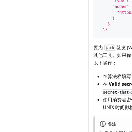
      "type": 
      "nodes":
        "httpb
      }
    }
  }'
要为
签发 J
jack
其他工具。如果你
以下操作：
在算法栏填
在
Valid secr
secret-that-
使用消费者
UNIX 时间
备注