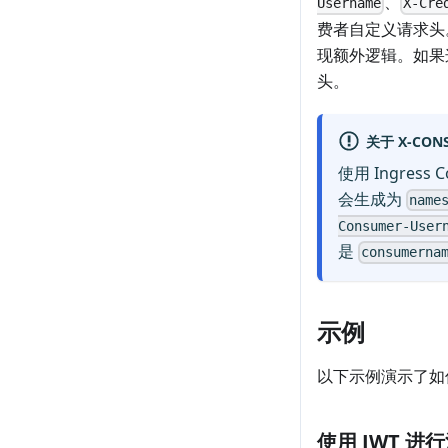
、
Username
X-Cre
费者自定义请求头
现额外逻辑。如果
头。
关于 X-CON
使用 Ingress
会生成为
name
Consumer-User
是
consumerna
示例
以下示例演示了如
使用 JWT 进