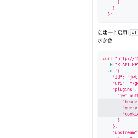
      }
    }
  }'
创建一个启用
jwt
求参数：
curl
"http://1
-H
"X-API-KE
-d
'{
    "id": "jwt
    "uri": "/g
    "plugins":
      "jwt-aut
        "heade
        "query
        "cooki
      }
    },
    "upstream"