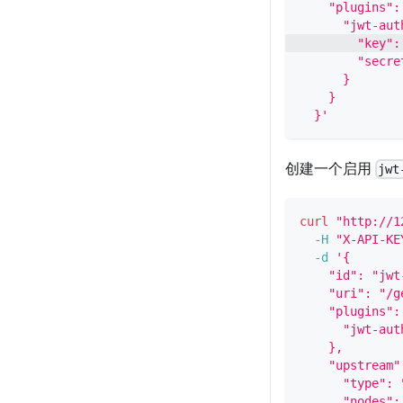
    "plugins":
      "jwt-aut
        "key":
        "secre
      }
    }
  }'
创建一个启用
jwt
curl
"http://1
-H
"X-API-KE
-d
'{
    "id": "jwt
    "uri": "/g
    "plugins":
      "jwt-aut
    },
    "upstream"
      "type": 
      "nodes":