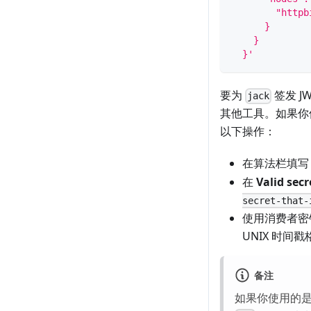
        "httpb
      }
    }
  }'
要为
签发 J
jack
其他工具。如果你
以下操作：
在算法栏填
在
Valid secr
secret-that-
使用消费者
UNIX 时间
备注
如果你使用的是