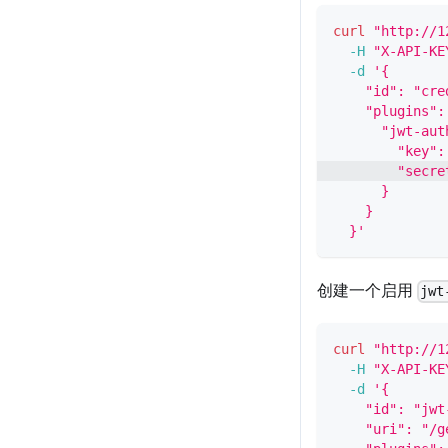
curl
"http://1
-H
"X-API-KE
-d
'{
    "id": "cre
    "plugins":
      "jwt-aut
        "key":
        "secre
      }
    }
  }'
创建一个启用
jwt
curl
"http://1
-H
"X-API-KE
-d
'{
    "id": "jwt
    "uri": "/g