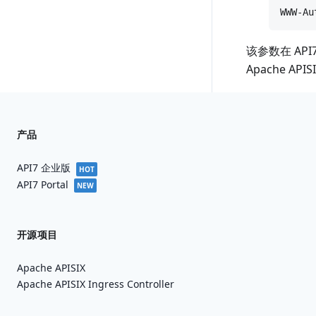
该参数在 API
Apache AP
产品
API7 企业版
HOT
API7 Portal
NEW
开源项目
Apache APISIX
Apache APISIX Ingress Controller