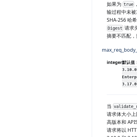
如果为
true
输过程中未被
SHA-256 
请求
Digest
摘要不匹配，
max_req_body_
integer
默认值
3.10.0
Enterp
3.17.0
当
validate_
请求体大小上限（
高版本和 API
请求将以 HTTP