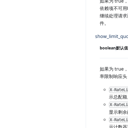
如果为 tru
依赖项不可用
继续处理请求
件。
show_limit_qu
boolean
默认值
如果为 tru
率限制响应头
X-RateL
示总配额
X-RateL
显示剩余
X-RateL
示计数器