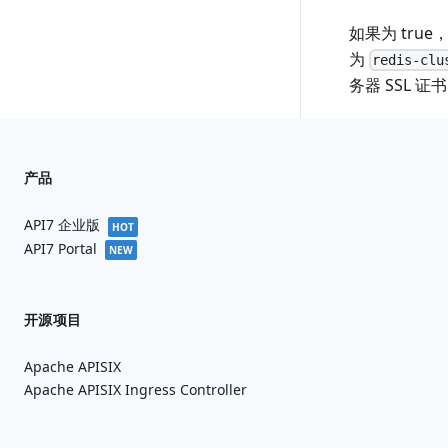
如果为 true
为
redis-clu
务器 SSL 证
产品
API7 企业版
HOT
API7 Portal
NEW
开源项目
Apache APISIX
Apache APISIX Ingress Controller