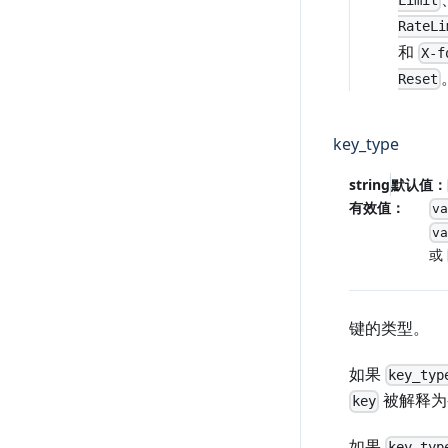
Limit
RateLi
和
X-f
Reset
key_type
string
默认值：
有效值：
v
v
或
键的类型。
如果
key_typ
被解释为
key
如果
key_typ