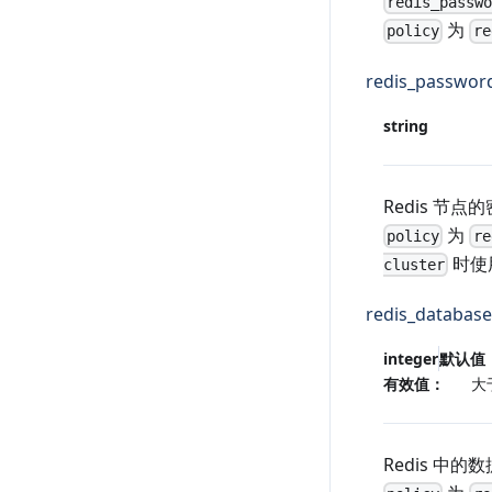
redis_passw
为
policy
re
redis_passwor
string
Redis 节点
为
policy
re
时使
cluster
redis_database
integer
默认值
有效值：
大
Redis 中