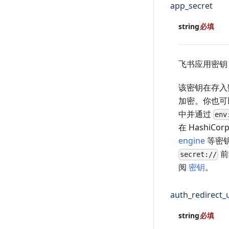
app_secret
string
必填
飞书应用密钥（cl
该密钥在存入
加密。你也可
中并通过
env
在 HashiCorp
engine
等密
前
secret://
阅
密钥
。
auth_redirect_u
string
必填