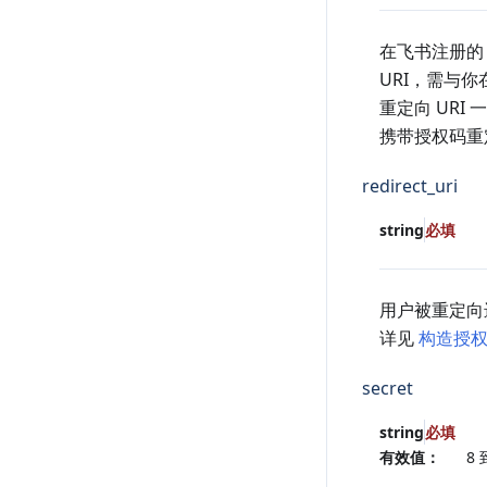
在飞书注册的 
URI，需与
重定向 URI
携带授权码重
redirect_uri
string
必填
用户被重定向
详见
构造授
secret
string
必填
有效值：
8 