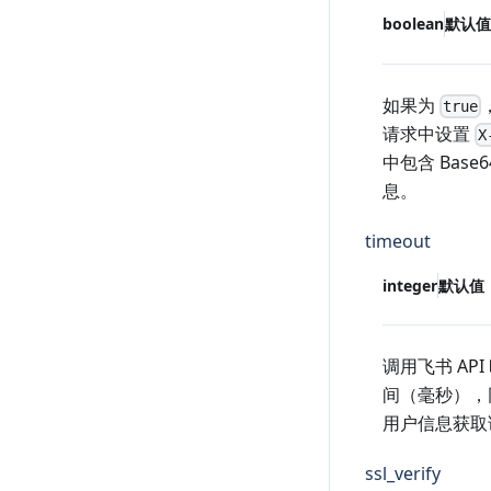
boolean
默认值
如果为
true
请求中设置
X
中包含 Bas
息。
timeout
integer
默认值
调用飞书 API
间（毫秒），
用户信息获取
ssl_verify