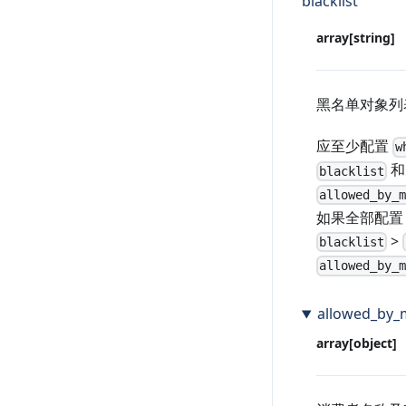
blacklist
array[string]
黑名单对象列
应至少配置
w
和
blacklist
allowed_by_
如果全部配置
>
blacklist
allowed_by_
allowed_by_
array[object]