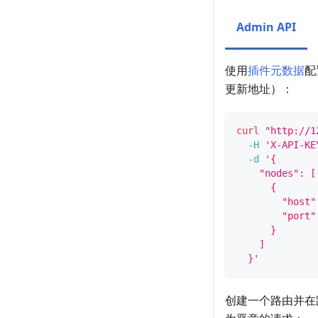
Admin API
使用
插件元数据
配
更新地址）：
curl
"http://1
-H
'X-API-KE
-d
'{
    "nodes": [
      {
        "host"
        "port"
      }
    ]
  }'
创建一个路由并在