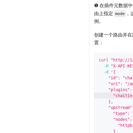
❶ 在插件元数据
由上指定
，
mode
例。
创建一个路由并在
置：
curl
"http://1
-H
"X-API-KE
-d
'{
    "id": "cha
    "uri": "/a
    "plugins":
      "chaitin
    },
    "upstream"
      "type": 
      "nodes":
        "httpb
      }