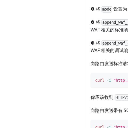
❶ 将
设置
mode
❷ 将
append_waf_
WAF 相关的标准
❸ 将
append_waf_
WAF 相关的调试
向路由发送标准请
curl
-i
"http:
你应该收到
HTTP/
向路由发送带有 S
curl
-i
"http: