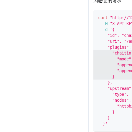
为恶意的请求：
curl
"http://1
-H
"X-API-KE
-d
'{
    "id": "cha
    "uri": "/a
    "plugins":
      "chaitin
        "mode"
        "appen
        "appen
      }
    },
    "upstream"
      "type": 
      "nodes":
        "httpb
      }
    }
  }'