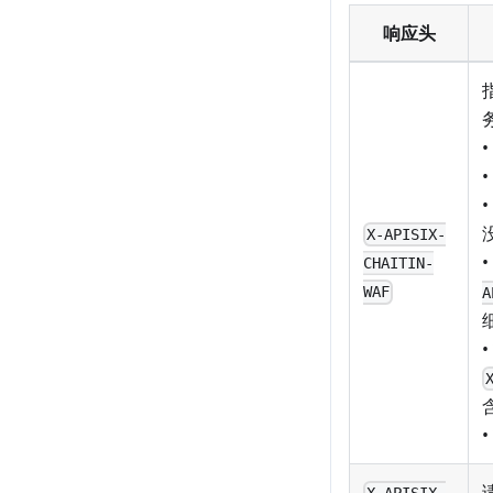
响应头
•
•
•
X-APISIX-
•
CHAITIN-
WAF
A
•
•
X-APISIX-