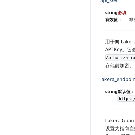
api_key
string
必填
有效值：
非
用于向 Laker
API Key。它会
Authorizati
存储前加密。
lakera_endpoin
string
默认值：
https:
Lakera Gu
设置为指向自托