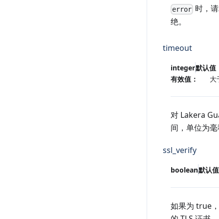
时，请求
error
绝。
timeout
integer
默认值
有效值：
大
对 Lakera 
间，单位为毫
ssl_verify
boolean
默认值
如果为 true，
的 TLS 证书。