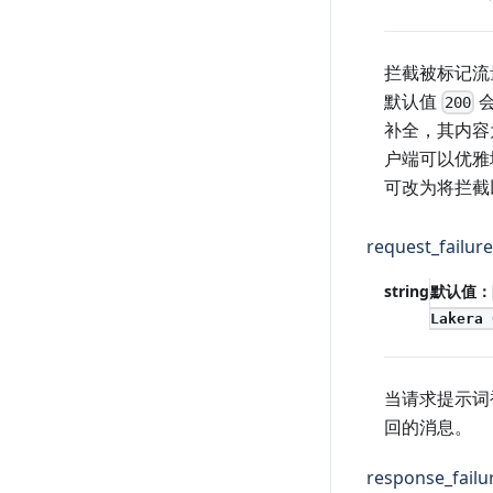
拦截被标记流量
默认值
会
200
补全，其内容为
户端可以优雅
可改为将拦截以
request_failu
string
默认值：
Lakera 
当请求提示词
回的消息。
response_fail