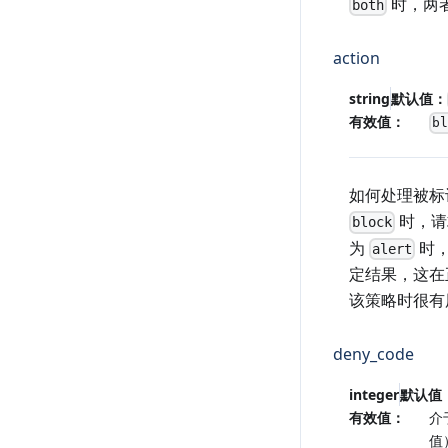
时，两
both
action
string
默认值：
有效值：
b
如何处理被标
时，请
block
为
时，
alert
定结果，这在
该策略时很有
deny_code
integer
默认值
有效值：
介
值