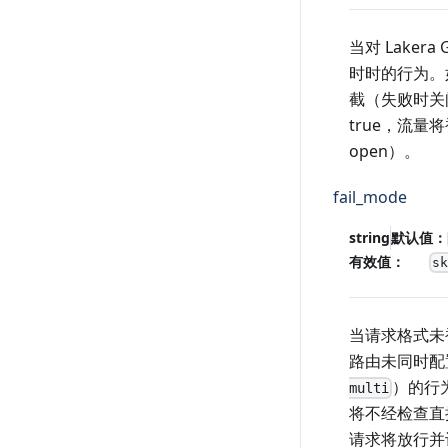
当对 Lakera
时时的行为。如
截（失败时关闭，
true，流量
open）。
fail_mode
string
默认值：
有效值：
s
当请求格式未被
路由未同时
）的行
multi
将不经检查直
请求将放行并