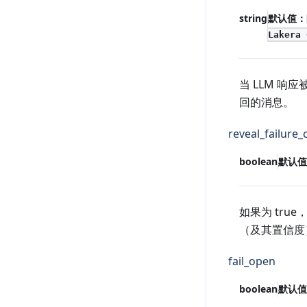
string
默认值：
Lakera 
当 LLM 响
回的消息。
reveal_failure_
boolean
默认值
如果为 tru
（及其置信度
fail_open
boolean
默认值