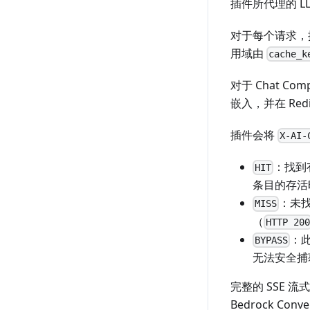
插件所代理的 L
对于每个请求，
用域由
cache_k
对于 Chat 
嵌入，并在 Re
插件会将
X-AI-
：找到
HIT
条目的存活
：未
MISS
（
HTTP 20
：
BYPASS
无法安全捕
完整的 SSE 
Bedrock Co