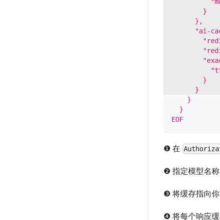
          "m
        }
      },
      "ai-ca
        "red
        "red
        "exa
          "t
        }
      }
    }
  }
EOF
❶ 在
Authoriza
❷ 指定模型名
❸ 将缓存指向你的
❹ 将每个响应