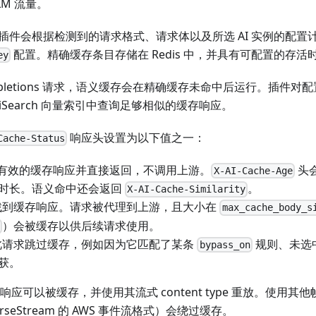
LM 流量。
插件会根据检测到的请求格式、请求体以及所选 AI 实例的配置
配置。精确缓存条目存储在 Redis 中，并具有可配置的存活
ey
Completions 请求，语义缓存会在精确缓存未命中后运行。插件
diSearch 向量索引中查询足够相似的缓存响应。
响应头设置为以下值之一：
Cache-Status
有效的缓存响应并直接返回，不调用上游。
头
X-AI-Cache-Age
时长。语义命中还会返回
。
X-AI-Cache-Similarity
找到缓存响应。请求被代理到上游，且大小在
max_cache_body_s
）会被缓存以供后续请求使用。
0
此请求跳过缓存，例如因为它匹配了某条
规则、未选中
bypass_on
获。
流式响应可以被缓存，并使用其流式 content type 重放。使用
nverseStream 的 AWS 事件流格式）会绕过缓存。