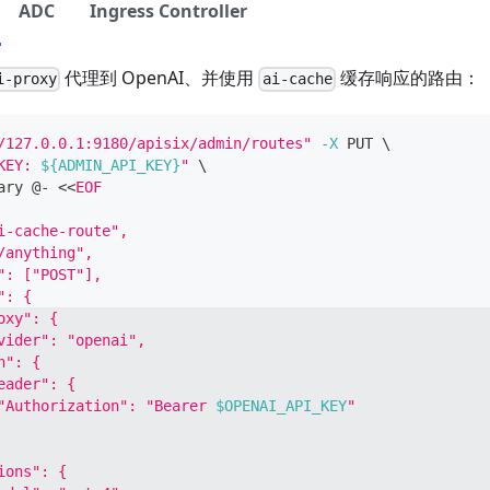
ADC
Ingress Controller
代理到 OpenAI、并使用
缓存响应的路由：
i-proxy
ai-cache
/127.0.0.1:9180/apisix/admin/routes"
-X
 PUT 
\
KEY: 
${ADMIN_API_KEY}
"
\
ary @- 
<<
EOF
i-cache-route",
/anything",
": ["POST"],
": {
oxy": {
vider": "openai",
h": {
eader": {
"Authorization": "Bearer 
$OPENAI_API_KEY
"
ions": {