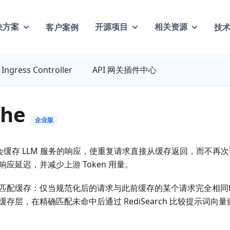
客户案例
技
决方案
开源项目
相关资源
Ingress Controller
API 网关插件中心
che
企业版
会缓存 LLM 服务的响应，使重复请求直接从缓存返回，而不再
应延迟，并减少上游 Token 用量。
匹配缓存：仅当规范化后的请求与此前缓存的某个请求完全相同
存层，在精确匹配未命中后通过 RediSearch 比较提示词向