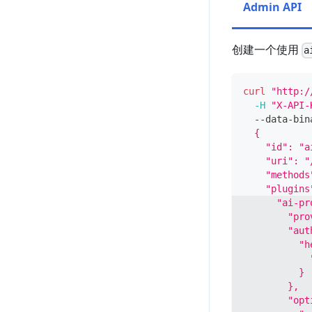
Admin API
创建一个使用
a
curl
"http:/
-H
"X-API-
  --data-bin
  {
    "id": "a
    "uri": "
    "methods
    "plugins
      "ai-pr
        "pro
        "aut
          "h
            
          }
        },
        "opt