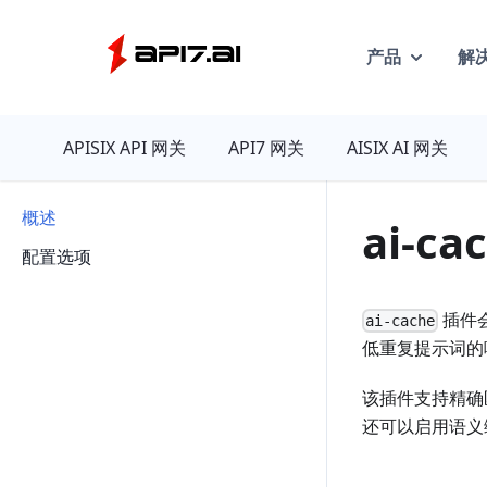
产品
解
API7
APISIX API 网关
API7 网关
AISIX AI 网关
概述
ai-ca
配置选项
插件
ai-cache
低重复提示词的响
该插件支持精确
还可以启用语义缓