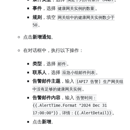
事件
，选择
。
健康网关实例的数量
规则
，填空
网关组中的健康网关实例数少于
。
50
点击
新增通知
。
在对话框中，执行以下操作：
类型
，选择
。
邮件
联系人
，选择
。
应急小组邮件列表
告警邮件主题
，输入
[API7 告警] 生产网关组
。
中没有足够的健康网关实例
告警邮件内容
，输入
告警时间：
{{.AlertTime.Format "2024 Dec 31
。
17:00:00"}}，详情：{{.AlertDetail}}
点击
新增
。