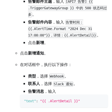
告警邮件主题
，输入
[API7 告警] {{
.TriggerGatewayGroup }} 中的 500 状态码过
。
多
告警邮件内容
，输入
告警时间：
{{.AlertTime.Format "2024 Dec 31
。
17:00:00"}}，详情：{{.AlertDetail}}
点击
新增
。
点击
新增通知
。
在对话框中，执行以下操作：
类型
，选择
。
Webhook
联系人
，选择
。
Slack 通知
告警消息
，输入
"text"
:
"{{ .AlertDetail }}"