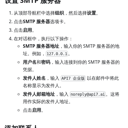
设置 SMTP 服务器
从顶部导航栏中选择
组织
，然后选择
设置
。
点击
SMTP 服务器
选项卡。
点击
启用
。
在对话框中，执行以下操作：
SMTP 服务器地址
，输入你的 SMTP 服务器的地
址。例如，
。
127.0.0.1
用户名
和
密码
，输入连接到你的 SMTP 服务器的
凭据。
发件人姓名
，输入
以在邮件中将此
API7 企业版
名称显示为发件人。
发件人邮箱地址
，输入
。这将
noreply@api7.ai
用作实际的发件人地址。
点击
启用
。