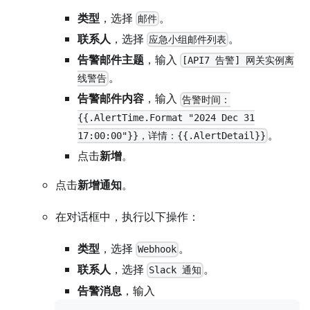
类型
，选择
。
邮件
联系人
，选择
。
应急小组邮件列表
告警邮件主题
，输入
[API7 告警] 网关实例离
。
线警告
告警邮件内容
，输入
告警时间：
{{.AlertTime.Format "2024 Dec 31
。
17:00:00"}}，详情：{{.AlertDetail}}
点击
新增
。
点击
新增通知
。
在对话框中，执行以下操作：
类型
，选择
。
Webhook
联系人
，选择
。
Slack 通知
告警消息
，输入