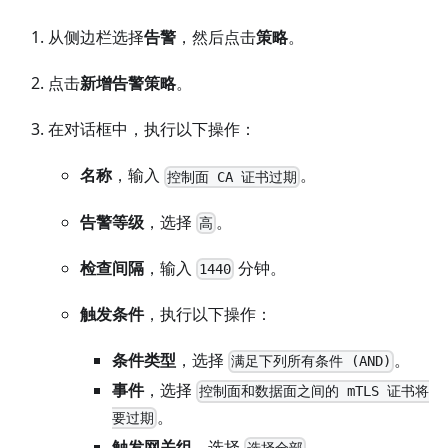
从侧边栏选择
告警
，然后点击
策略
。
点击
新增告警策略
。
在对话框中，执行以下操作：
名称
，输入
。
控制面 CA 证书过期
告警等级
，选择
。
高
检查间隔
，输入
分钟。
1440
触发条件
，执行以下操作：
条件类型
，选择
。
满足下列所有条件 (AND)
事件
，选择
控制面和数据面之间的 mTLS 证书将
。
要过期
触发网关组
，选择
。