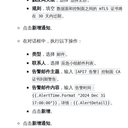
选择全部
规则
，填空
数据面和控制面之间的 mTLS 证书将
。
在 30 天内过期
点击
新增通知
。
在对话框中，执行以下操作：
类型
，选择
。
邮件
联系人
，选择
。
应急小组邮件列表
告警邮件主题
，输入
[API7 告警] 控制面 CA
。
证书到期警告
告警邮件内容
，输入
告警时间：
{{.AlertTime.Format "2024 Dec 31
。
17:00:00"}}，详情：{{.AlertDetail}}
点击
新增
。
点击
新增通知
。