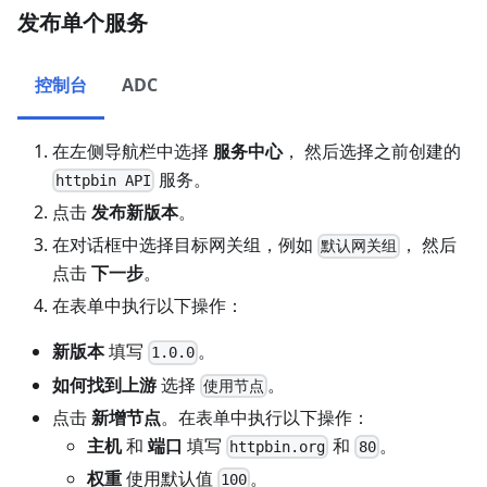
发布单个服务
控制台
ADC
在左侧导航栏中选择
服务中心
， 然后选择之前创建的
服务。
httpbin API
点击
发布新版本
。
在对话框中选择目标网关组，例如
， 然后
默认网关组
点击
下一步
。
在表单中执行以下操作：
新版本
填写
。
1.0.0
如何找到上游
选择
。
使用节点
点击
新增节点
。在表单中执行以下操作：
主机
和
端口
填写
和
。
httpbin.org
80
权重
使用默认值
。
100