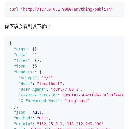
curl
"http://127.0.0.1:9080/anything/publish"
你应该会看到以下输出：
{
"args"
:
{
}
,
"data"
:
""
,
"files"
:
{
}
,
"form"
:
{
}
,
"headers"
:
{
"Accept"
:
"*/*"
,
"Host"
:
"localhost"
,
"User-Agent"
:
"curl/7.88.1"
,
"X-Amzn-Trace-Id"
:
"Root=1-664cc6d6-10fe9f740ab1
"X-Forwarded-Host"
:
"localhost"
}
,
"json"
:
null
,
"method"
:
"GET"
,
"origin"
:
"152.15.0.1, 116.212.249.196"
,