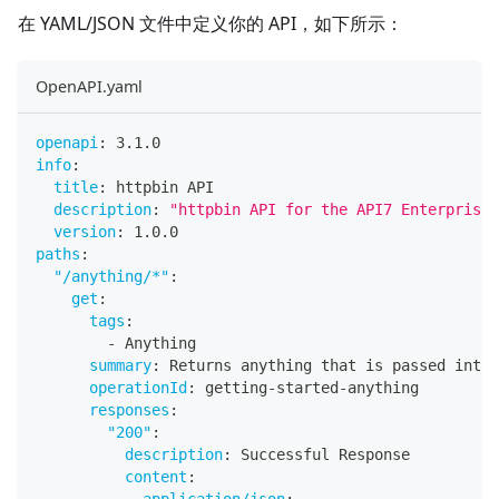
在 YAML/JSON 文件中定义你的 API，如下所示：
OpenAPI.yaml
openapi
:
 3.1.0
info
:
title
:
 httpbin API
description
:
"httpbin API for the API7 Enterprise 
version
:
 1.0.0
paths
:
"/anything/*"
:
get
:
tags
:
-
 Anything
summary
:
 Returns anything that is passed into 
operationId
:
 getting
-
started
-
anything
responses
:
"200"
:
description
:
 Successful Response
content
:
application/json
: