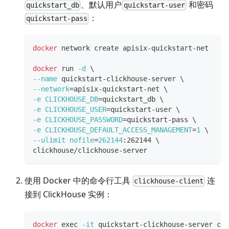
、默认用户
和密码
quickstart_db
quickstart-user
：
quickstart-pass
docker
 network create apisix-quickstart-net
docker
 run 
-d
\
--name
 quickstart-clickhouse-server 
\
--network
=
apisix-quickstart-net 
\
-e
CLICKHOUSE_DB
=
quickstart_db 
\
-e
CLICKHOUSE_USER
=
quickstart-user 
\
-e
CLICKHOUSE_PASSWORD
=
quickstart-pass 
\
-e
CLICKHOUSE_DEFAULT_ACCESS_MANAGEMENT
=
1
\
--ulimit
nofile
=
262144
:262144 
\
clickhouse/clickhouse-server
使用 Docker 中的命令行工具
连
clickhouse-client
接到 ClickHouse 实例：
docker
exec
-it
 quickstart-clickhouse-server cli