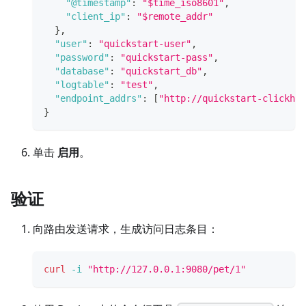
"@timestamp"
:
"$time_iso8601"
,
"client_ip"
:
"$remote_addr"
}
,
"user"
:
"quickstart-user"
,
"password"
:
"quickstart-pass"
,
"database"
:
"quickstart_db"
,
"logtable"
:
"test"
,
"endpoint_addrs"
:
[
"http://quickstart-clickhou
}
单击
启用
。
验证
向路由发送请求，生成访问日志条目：
curl
-i
"http://127.0.0.1:9080/pet/1"