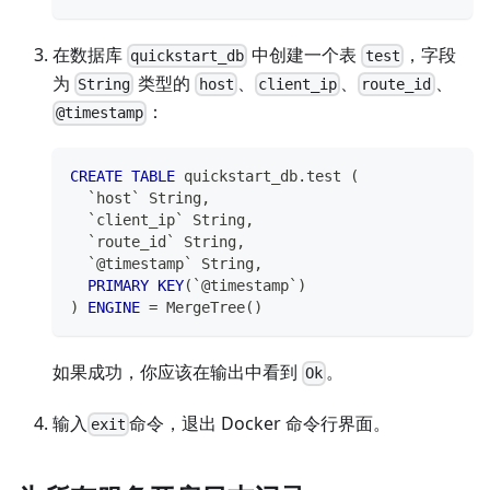
在数据库
中创建一个表
，字段
quickstart_db
test
为
类型的
、
、
、
String
host
client_ip
route_id
：
@timestamp
CREATE
TABLE
 quickstart_db
.
test 
(
`
host
`
 String
,
`
client_ip
`
 String
,
`
route_id
`
 String
,
`
@timestamp
`
 String
,
PRIMARY
KEY
(
`
@timestamp
`
)
)
ENGINE
=
 MergeTree
(
)
如果成功，你应该在输出中看到
。
Ok
输入
命令，退出 Docker 命令行界面。
exit