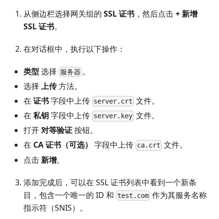
从侧边栏选择网关组的
SSL 证书
，然后点击
+ 新增
SSL 证书
。
在对话框中，执行以下操作：
类型
选择
。
服务器
选择
上传
方法。
在
证书
字段中上传
文件。
server.crt
在
私钥
字段中上传
文件。
server.key
打开
对等验证
按钮。
在
CA 证书（可选）
字段中上传
文件。
ca.crt
点击
新增
。
添加完成后，可以在 SSL 证书列表中看到一个新条
目，包含一个唯一的 ID 和
作为其服务名称
test.com
指示符（SNIS）。