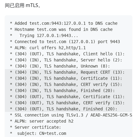
间已启用 mTLS。
* Added test.com:9443:127.0.0.1 to DNS cache
* Hostname test.com was found in DNS cache
*   Trying 127.0.0.1:9443...
* Connected to test.com (127.0.0.1) port 9443
* ALPN: curl offers h2,http/1.1
* (304) (OUT), TLS handshake, Client hello (1):
* (304) (IN), TLS handshake, Server hello (2):
* (304) (IN), TLS handshake, Unknown (8):
* (304) (IN), TLS handshake, Request CERT (13):
* (304) (IN), TLS handshake, Certificate (11):
* (304) (IN), TLS handshake, CERT verify (15):
* (304) (IN), TLS handshake, Finished (20):
* (304) (OUT), TLS handshake, Certificate (11):
* (304) (OUT), TLS handshake, CERT verify (15):
* (304) (OUT), TLS handshake, Finished (20):
* SSL connection using TLSv1.3 / AEAD-AES256-GCM-SHA
* ALPN: server accepted h2
* Server certificate:
*  subject: CN=test.com