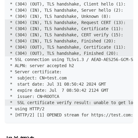
* (304) (OUT), TLS handshake, Client hello (1):
* (304) (IN), TLS handshake, Server hello (2):
* (304) (IN), TLS handshake, Unknown (8):
* (304) (IN), TLS handshake, Request CERT (13):
* (304) (IN), TLS handshake, Certificate (11):
* (304) (IN), TLS handshake, CERT verify (15):
* (304) (IN), TLS handshake, Finished (20):
* (304) (OUT), TLS handshake, Certificate (11):
* (304) (OUT), TLS handshake, Finished (20):
* SSL connection using TLSv1.3 / AEAD-AES256-GCM-SHA
* ALPN: server accepted h2
* Server certificate:
*  subject: CN=test.com
*  start date: Jul 31 08:50:42 2024 GMT
*  expire date: Jul  7 08:50:42 2124 GMT
*  issuer: CN=ROOTCA
*  SSL certificate verify result: unable to get loca
* using HTTP/2
* [HTTP/2] [1] OPENED stream for https://test.com:94