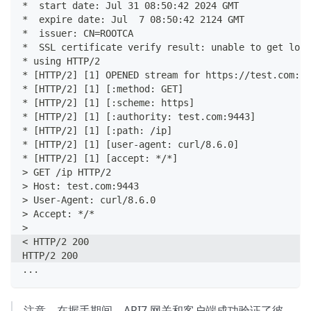
*  start date: Jul 31 08:50:42 2024 GMT
*  expire date: Jul  7 08:50:42 2124 GMT
*  issuer: CN=ROOTCA
*  SSL certificate verify result: unable to get loca
* using HTTP/2
* [HTTP/2] [1] OPENED stream for https://test.com:94
* [HTTP/2] [1] [:method: GET]
* [HTTP/2] [1] [:scheme: https]
* [HTTP/2] [1] [:authority: test.com:9443]
* [HTTP/2] [1] [:path: /ip]
* [HTTP/2] [1] [user-agent: curl/8.6.0]
* [HTTP/2] [1] [accept: */*]
> GET /ip HTTP/2
> Host: test.com:9443
> User-Agent: curl/8.6.0
> Accept: */*
> 
< HTTP/2 200 
HTTP/2 200 
...
注意，在握手期间，API7 网关和客户端成功验证了彼