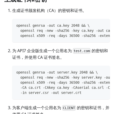
生成证书颁发机构（CA）的密钥和证书。
openssl genrsa -out ca.key 2048 && \
  openssl req -new -sha256 -key ca.key -out ca.c
  openssl x509 -req -days 36500 -sha256 -extensi
为 API7 企业版生成一个公用名为
的密钥和
test.com
证书，并使用 CA 证书签名。
openssl genrsa -out server.key 2048 && \
  openssl req -new -sha256 -key server.key -out 
  openssl x509 -req -days 36500 -sha256 -extensi
  -CA ca.crt -CAkey ca.key -CAserial ca.srl -CAc
  -in server.csr -out server.crt
为客户端生成一个公用名为
的密钥和证书，并
CLIENT