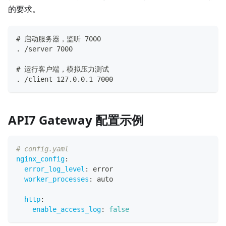
的要求。
# 启动服务器，监听 7000
. /server 7000
# 运行客户端，模拟压力测试
. /client 127.0.0.1 7000
API7 Gateway 配置示例
# config.yaml
nginx_config
:
error_log_level
:
 error
worker_processes
:
 auto
http
:
enable_access_log
:
false