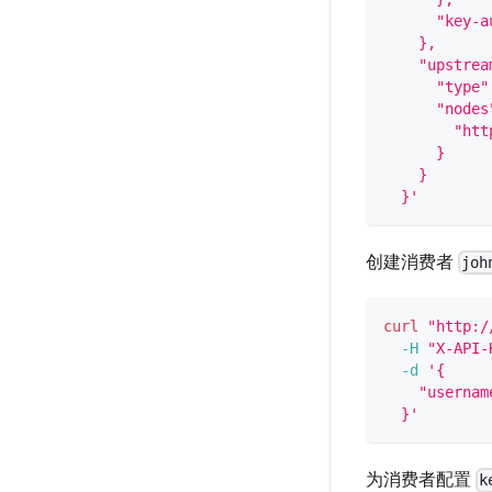
      "key-a
    },
    "upstrea
      "type"
      "nodes
        "htt
      }
    }
  }'
创建消费者
joh
curl
"http:/
-H
"X-API-
-d
'{
    "usernam
  }'
为消费者配置
k