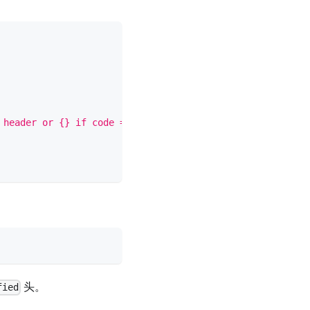
 header or {} if code == 404 then header[\"X-Custom-Head
头。
fied