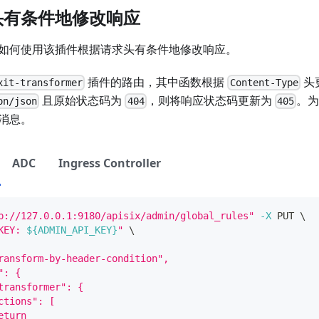
头有条件地修改响应
如何使用该插件根据请求头有条件地修改响应。
插件的路由，其中函数根据
头
xit-transformer
Content-Type
且原始状态码为
，则将响应状态码更新为
。
on/json
404
405
消息。
ADC
Ingress Controller
p://127.0.0.1:9180/apisix/admin/global_rules"
-X
 PUT 
\
KEY: 
${ADMIN_API_KEY}
"
\
ransform-by-header-condition",
": {
transformer": {
ctions": [
eturn