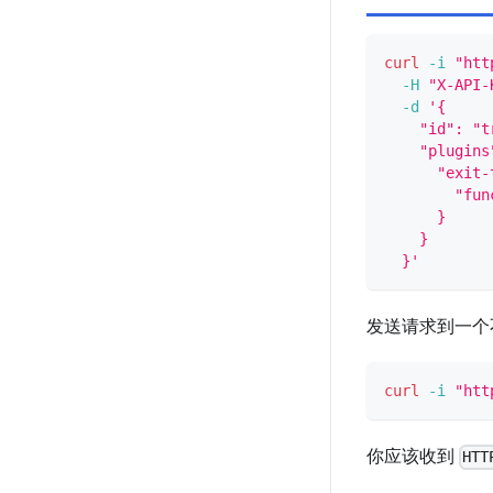
curl
-i
"htt
-H
"X-API-
-d
'{
    "id": "t
    "plugins
      "exit-
        "fun
      }
    }
  }'
发送请求到一个
curl
-i
"htt
你应该收到
HTT