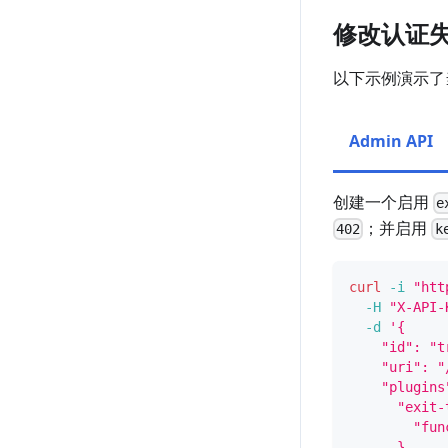
修改认证失
以下示例演示了
Admin API
创建一个启用
e
；并启用
402
k
curl
-i
"htt
-H
"X-API-
-d
'{
    "id": "t
    "uri": "
    "plugins
      "exit-
        "fun
      },