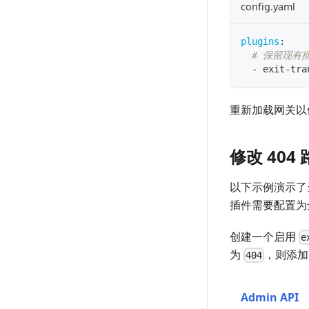
config.yaml
plugins
:
# 保留现有
-
 exit
-
tra
重新加载网关以
修改 40
以下示例演示了
插件需要配置为
创建一个启用
e
为
，则添
404
Admin API