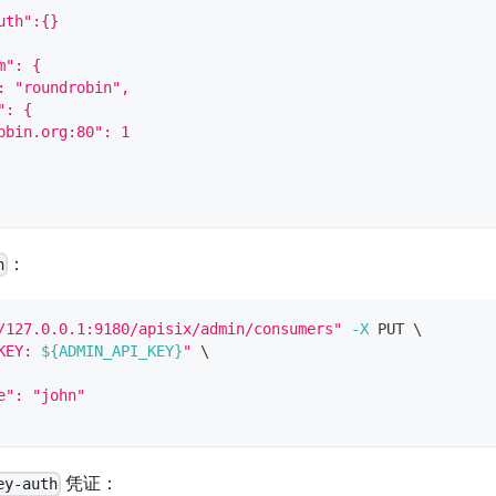
uth":{}
m": {
: "roundrobin",
": {
pbin.org:80": 1
：
n
/127.0.0.1:9180/apisix/admin/consumers"
-X
 PUT 
\
KEY: 
${ADMIN_API_KEY}
"
\
e": "john"
凭证：
ey-auth