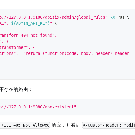
p://127.0.0.1:9180/apisix/admin/global_rules"
-X
 PUT 
\
KEY: 
${ADMIN_API_KEY}
"
\
ransform-404-not-found",
": {
transformer": {
ctions": ["return (function(code, body, header) header =
不存在的路由：
p://127.0.0.1:9080/non-existent"
响应，并看到
P/1.1 405 Not Allowed
X-Custom-Header: Modi