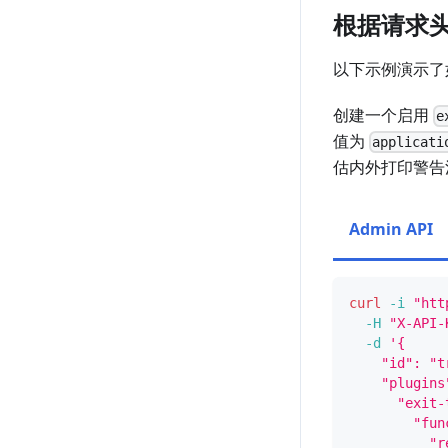
根据请求
以下示例演示了
创建一个启用
e
值为
applicati
估内外打印警告
Admin API
curl
-i
"htt
-H
"X-API-
-d
'{
    "id": "t
    "plugins
      "exit-
        "fun
          "r