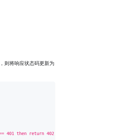
，则将响应状态码更新为
== 401 then return 402, body, header end return code, bo