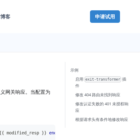
术博客
申请试用
示例
启用
插
exit-transformer
件
定义网关响应。当配置为
修改 404 路由未找到响应
修改认证失败的 401 未授权响
应
根据请求头有条件地修改响应
{
{
 modified_resp 
}
}
end
return
 code
,
 body
,
 header 
end
)
(
.