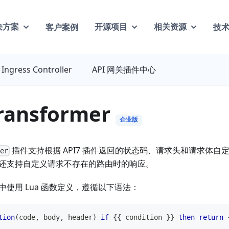
客户案例
技
决方案
开源项目
相关资源
Ingress Controller
API 网关插件中心
transformer
企业版
插件支持根据 API7 插件返回的状态码、请求头和请求体自
mer
还支持自定义请求不存在的路由时的响应。
使用 Lua 函数定义，遵循以下语法：
tion
(
code
,
 body
,
 header
)
if
{
{
 condition 
}
}
then
return