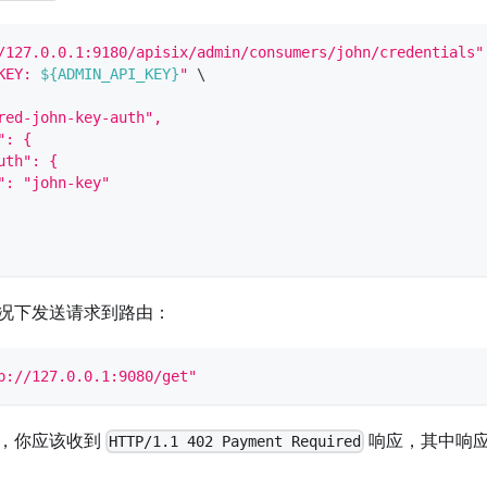
/127.0.0.1:9180/apisix/admin/consumers/john/credentials"
KEY: 
${ADMIN_API_KEY}
"
\
red-john-key-auth",
": {
uth": {
": "john-key"
况下发送请求到路由：
p://127.0.0.1:9080/get"
，你应该收到
响应，其中响
HTTP/1.1 402 Payment Required