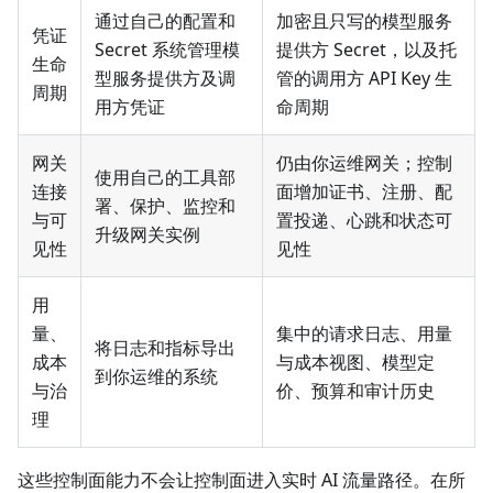
通过自己的配置和
加密且只写的模型服务
凭证
Secret 系统管理模
提供方 Secret，以及托
生命
型服务提供方及调
管的调用方 API Key 生
周期
用方凭证
命周期
网关
仍由你运维网关；控制
使用自己的工具部
连接
面增加证书、注册、配
署、保护、监控和
与可
置投递、心跳和状态可
升级网关实例
见性
见性
用
量、
集中的请求日志、用量
将日志和指标导出
成本
与成本视图、模型定
到你运维的系统
与治
价、预算和审计历史
理
这些控制面能力不会让控制面进入实时 AI 流量路径。在所